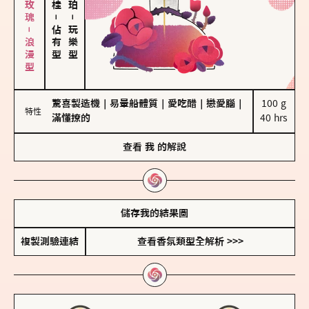
大馬士革玫瑰－浪漫型
－
－
佔有型
玩樂型
驚喜製造機
｜
易暈船體質
｜
愛吃醋
｜
戀愛腦
｜
100 g

特性
滿懂撩的
40 hrs
查看
我
的解說
儲存我的結果圖
複製測驗連結
查看香氛類型全解析 >>>