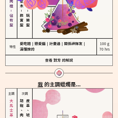
胡椒、肉桂－佔有型
－
－
務實型
玩樂型
愛吃醋
｜
戀愛腦
｜
計畫通
｜
關係神隊友
｜
100 g

特性
滿懂撩的
70 hrs
查看
對方
的解說
我
的主調蠟燭是...
主調
次調
胡椒、肉桂
皮革、琥珀