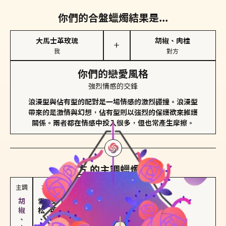
你們的合盤蠟燭結果是...
大馬士革玫瑰
胡椒、肉桂
＋
我
對方
你們的戀愛風格
強烈情感的交鋒
浪漫型與佔有型的配對是一場情感的激烈碰撞。浪漫型
帶來的是激情與幻想，佔有型則以強烈的保護欲來維護
關係。兩者都在情感中投入很多，但也常產生摩擦。
對方
的主調蠟燭是...
主調
次調
雪松、聖木
皮革、琥珀