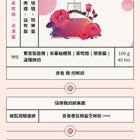
大馬士革玫瑰－浪漫型
－
－
佔有型
玩樂型
驚喜製造機
｜
易暈船體質
｜
愛吃醋
｜
戀愛腦
｜
100 g

特性
滿懂撩的
40 hrs
查看
我
的解說
儲存我的結果圖
複製測驗連結
查看香氛類型全解析 >>>