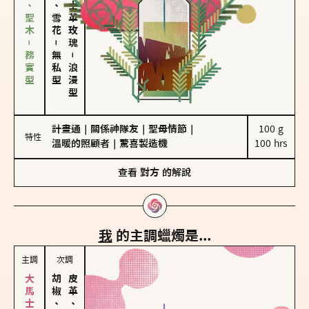
雪松、聖木－務實型
海鹽、雪花
大馬士革玫瑰
－
無私型
－
浪漫型
計畫通
｜
關係神隊友
｜
聖母情節
｜
100 g

特性
溫暖的照顧者
｜
驚喜製造機
100 hrs
查看
對方
的解說
我
的主調蠟燭是...
主調
次調
胡椒、肉桂
皮革、琥珀