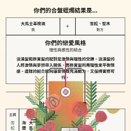
你們的合盤蠟燭結果是...
大馬士革玫瑰
雪松、聖木
＋
我
對方
你們的戀愛風格
理性與感性的結合
浪漫型和務實型的配對是激情與理性的交錯。浪漫型的
人將激情與夢想帶入關係，而務實型則用理性來平衡情
感。這樣的組合能夠讓愛情既充滿動力，又保持實際可
行。
對方
的主調蠟燭是...
主調
次調