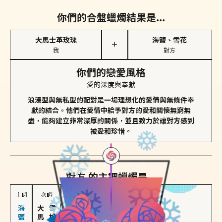
你們的合盤蠟燭結果是...
大馬士革玫瑰
海鹽、雪花
＋
我
對方
你們的戀愛風格
愛的深度與奉獻
浪漫型與無私型的配對是一場理想化的愛情與無條件奉
獻的結合。他們在愛情中給予對方的愛和關懷無窮無
盡，能夠建立非常深厚的關係，並且致力於讓對方感到
被愛和珍惜。
對方
的主調蠟燭是...
主調
次調