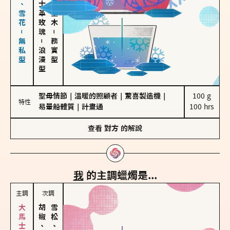
海鹽、雪花－無私型
大馬士革玫瑰
雪松、聖木
－
－
務實型
浪漫型
聖母情節
｜
溫暖的照顧者
｜
驚喜製造機
｜
100 g

特性
易暈船體質
｜
計畫通
100 hrs
查看
對方
的解說
我
的主調蠟燭是...
主調
次調
胡椒、肉桂
雪松、聖木