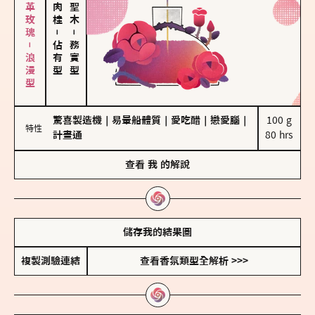
大馬士革玫瑰－浪漫型
－
－
佔有型
務實型
驚喜製造機
｜
易暈船體質
｜
愛吃醋
｜
戀愛腦
｜
100 g

特性
計畫通
80 hrs
查看
我
的解說
儲存我的結果圖
複製測驗連結
查看香氛類型全解析 >>>