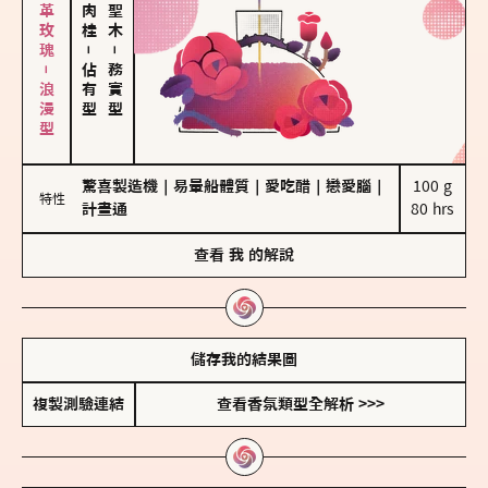
大馬士革玫瑰－浪漫型
－
－
佔有型
務實型
驚喜製造機
｜
易暈船體質
｜
愛吃醋
｜
戀愛腦
｜
100 g

特性
計畫通
80 hrs
查看
我
的解說
儲存我的結果圖
複製測驗連結
查看香氛類型全解析 >>>