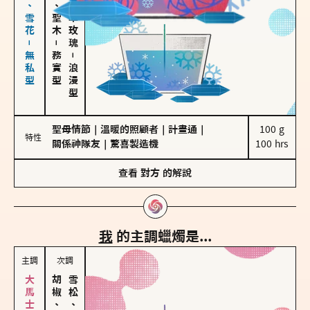
海鹽、雪花－無私型
雪松、聖木
大馬士革玫瑰
－
務實型
－
浪漫型
聖母情節
｜
溫暖的照顧者
｜
計畫通
｜
100 g

特性
關係神隊友
｜
驚喜製造機
100 hrs
查看
對方
的解說
我
的主調蠟燭是...
主調
次調
胡椒、肉桂
雪松、聖木