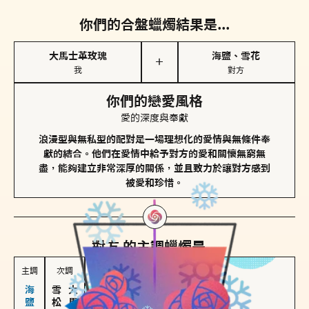
你們的合盤蠟燭結果是...
大馬士革玫瑰
海鹽、雪花
＋
我
對方
你們的戀愛風格
愛的深度與奉獻
浪漫型與無私型的配對是一場理想化的愛情與無條件奉
獻的結合。他們在愛情中給予對方的愛和關懷無窮無
盡，能夠建立非常深厚的關係，並且致力於讓對方感到
被愛和珍惜。
對方
的主調蠟燭是...
主調
次調