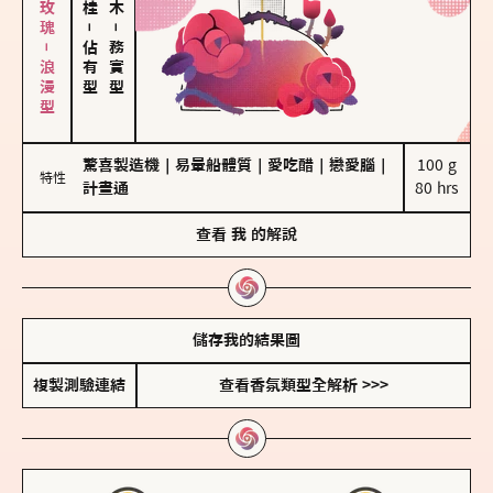
大馬士革玫瑰－浪漫型
－
－
佔有型
務實型
驚喜製造機
｜
易暈船體質
｜
愛吃醋
｜
戀愛腦
｜
100 g

特性
計畫通
80 hrs
查看
我
的解說
儲存我的結果圖
複製測驗連結
查看香氛類型全解析 >>>