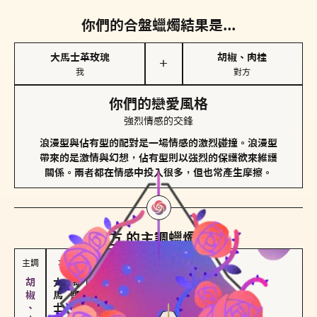
你們的合盤蠟燭結果是...
大馬士革玫瑰
胡椒、肉桂
＋
我
對方
你們的戀愛風格
強烈情感的交鋒
浪漫型與佔有型的配對是一場情感的激烈碰撞。浪漫型
帶來的是激情與幻想，佔有型則以強烈的保護欲來維護
關係。兩者都在情感中投入很多，但也常產生摩擦。
對方
的主調蠟燭是...
主調
次調
大馬士革玫瑰
海鹽、雪花