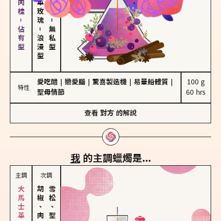
胡椒、肉桂－佔有型
－
－
無私型
浪漫型
愛吃醋
｜
戀愛腦
｜
驚喜製造機
｜
易暈船體質
｜
100 g

特性
聖母情節
60 hrs
查看
對方
的解說
我
的主調蠟燭是...
主調
次調
胡椒、肉桂
雪松、聖木