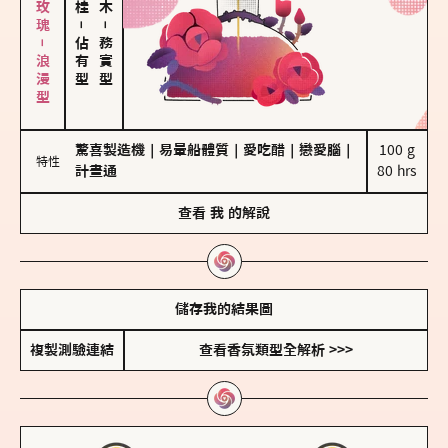
大馬士革玫瑰－浪漫型
－
－
佔有型
務實型
驚喜製造機
｜
易暈船體質
｜
愛吃醋
｜
戀愛腦
｜
100 g

特性
計畫通
80 hrs
查看
我
的解說
儲存我的結果圖
複製測驗連結
查看香氛類型全解析 >>>