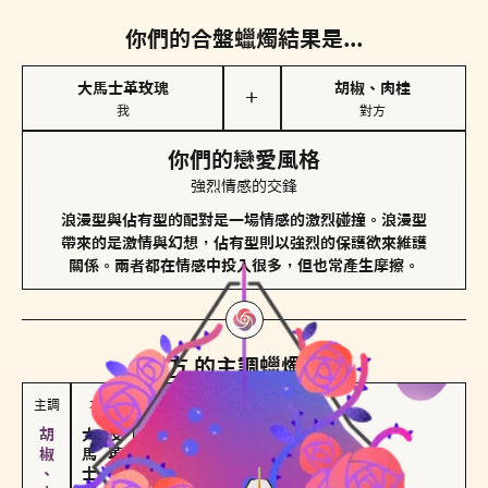
你們的合盤蠟燭結果是...
大馬士革玫瑰
胡椒、肉桂
＋
我
對方
你們的戀愛風格
強烈情感的交鋒
浪漫型與佔有型的配對是一場情感的激烈碰撞。浪漫型
帶來的是激情與幻想，佔有型則以強烈的保護欲來維護
關係。兩者都在情感中投入很多，但也常產生摩擦。
對方
的主調蠟燭是...
主調
次調
大馬士革玫瑰
皮革、琥珀