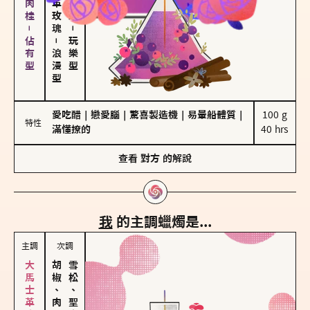
胡椒、肉桂－佔有型
－
－
玩樂型
浪漫型
愛吃醋
｜
戀愛腦
｜
驚喜製造機
｜
易暈船體質
｜
100 g

特性
滿懂撩的
40 hrs
查看
對方
的解說
我
的主調蠟燭是...
主調
次調
胡椒、肉桂
雪松、聖木