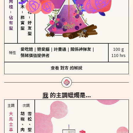
胡椒、肉桂－佔有型
－
務實型
－
好友型
愛吃醋
｜
戀愛腦
｜
計畫通
｜
關係神隊友
｜
100 g

特性
情緒價值提供者
110 hrs
查看
對方
的解說
我
的主調蠟燭是...
主調
次調
胡椒、肉桂
雪松、聖木