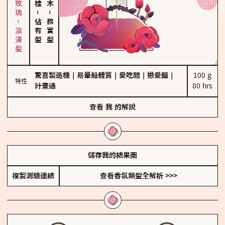
大馬士革玫瑰－浪漫型
－
－
佔有型
務實型
驚喜製造機
｜
易暈船體質
｜
愛吃醋
｜
戀愛腦
｜
100 g

特性
計畫通
80 hrs
查看
我
的解說
儲存我的結果圖
複製測驗連結
查看香氛類型全解析 >>>