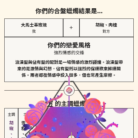
你們的合盤蠟燭結果是...
大馬士革玫瑰
胡椒、肉桂
＋
我
對方
你們的戀愛風格
強烈情感的交鋒
浪漫型與佔有型的配對是一場情感的激烈碰撞。浪漫型帶
來的是激情與幻想，佔有型則以強烈的保護欲來維護關
係。兩者都在情感中投入很多，但也常產生摩擦。
對方
的主調蠟燭是...
主調
次調
雪松、聖木
佛手柑、橙花