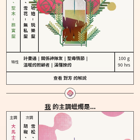
雪松、聖木－務實型
海鹽、雪花
皮革、琥珀
－
－
無私型
玩樂型
計畫通
｜
關係神隊友
｜
聖母情節
｜
100 g

特性
溫暖的照顧者
｜
滿懂撩的
90 hrs
查看
對方
的解說
我
的主調蠟燭是...
主調
次調
胡椒、肉桂
雪松、聖木