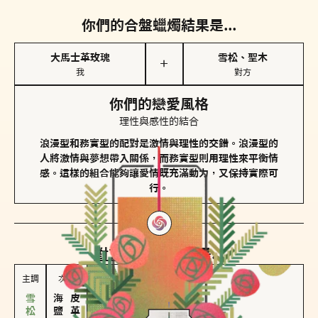
你們的合盤蠟燭結果是...
大馬士革玫瑰
雪松、聖木
＋
我
對方
你們的戀愛風格
理性與感性的結合
浪漫型和務實型的配對是激情與理性的交錯。浪漫型的
人將激情與夢想帶入關係，而務實型則用理性來平衡情
感。這樣的組合能夠讓愛情既充滿動力，又保持實際可
行。
對方
的主調蠟燭是...
主調
次調