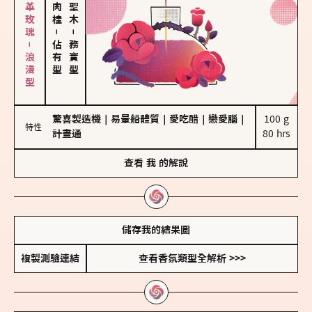
大馬士革玫瑰－浪漫型
－
－
佔有型
務實型
驚喜製造機
｜
易暈船體質
｜
愛吃醋
｜
戀愛腦
｜
100 g

特性
計畫通
80 hrs
查看
我
的解說
儲存我的結果圖
複製測驗連結
查看香氛類型全解析 >>>