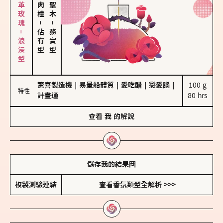
大馬士革玫瑰－浪漫型
－
－
佔有型
務實型
驚喜製造機
｜
易暈船體質
｜
愛吃醋
｜
戀愛腦
｜
100 g

特性
計畫通
80 hrs
查看
我
的解說
儲存我的結果圖
複製測驗連結
查看香氛類型全解析 >>>