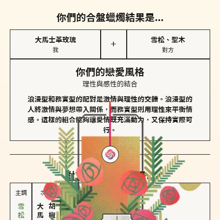
你們的合盤蠟燭結果是...
大馬士革玫瑰
雪松、聖木
＋
我
對方
你們的戀愛風格
理性與感性的結合
浪漫型和務實型的配對是激情與理性的交錯。浪漫型的
人將激情與夢想帶入關係，而務實型則用理性來平衡情
感。這樣的組合能夠讓愛情既充滿動力，又保持實際可
行。
對方
的主調蠟燭是...
主調
次調