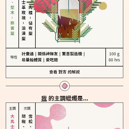
雪松、聖木－務實型
大馬士革玫瑰
胡椒、肉桂
－
－
佔有型
浪漫型
計畫通
｜
關係神隊友
｜
驚喜製造機
｜
100 g

特性
易暈船體質
｜
愛吃醋
80 hrs
查看
對方
的解說
我
的主調蠟燭是...
主調
次調
胡椒、肉桂
雪松、聖木