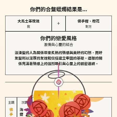
你們的合盤蠟燭結果是...
大馬士革玫瑰
佛手柑、橙花
＋
我
對方
你們的戀愛風格
激情與心靈的結合
浪漫型的人為關係帶來炙熱的情感與美好的幻想，而好
友型則以深厚的友誼和信任建立牢固的基礎。這樣的關
係充滿著情感上的強烈吸引與心靈上的親密連結。
對方
的主調蠟燭是...
主調
次調