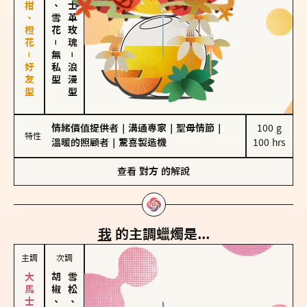
佛手柑、橙花－好友型
海鹽、雪花
大馬士革玫瑰
－
無私型
－
浪漫型
情緒價值提供者
｜
溝通專家
｜
聖母情節
｜
100 g

特性
溫暖的照顧者
｜
驚喜製造機
100 hrs
查看
對方
的解說
我
的主調蠟燭是...
主調
次調
胡椒、肉桂
雪松、聖木