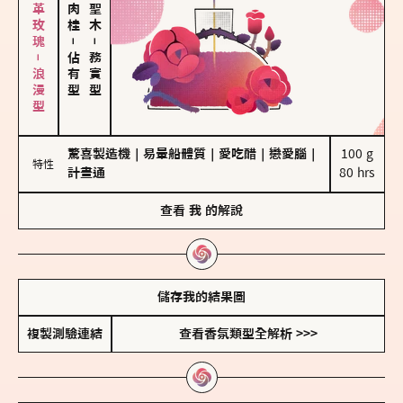
大馬士革玫瑰－浪漫型
－
－
佔有型
務實型
驚喜製造機
｜
易暈船體質
｜
愛吃醋
｜
戀愛腦
｜
100 g

特性
計畫通
80 hrs
查看
我
的解說
儲存我的結果圖
複製測驗連結
查看香氛類型全解析 >>>