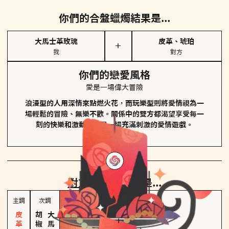
你們的合盤蠟燭結果是...
大馬士革玫瑰
皮革、琥珀
＋
我
對方
你們的戀愛風格
愛是一場偉大冒險
浪漫型的人用深情來點燃火花，而玩樂型則將愛情視為一
場輕鬆的冒險、無樂不歡。關係中的雙方都渴望享受每一
刻的快樂和激動，像是一場充滿刺激的愛情遊戲。
對方
的主調蠟燭是...
主調
次調