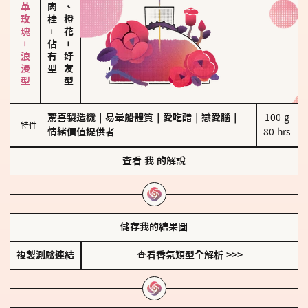
大馬士革玫瑰－浪漫型
佛手柑、橙花
－
佔有型
－
好友型
驚喜製造機
｜
易暈船體質
｜
愛吃醋
｜
戀愛腦
｜
100 g

特性
情緒價值提供者
80 hrs
查看
我
的解說
儲存我的結果圖
複製測驗連結
查看香氛類型全解析 >>>