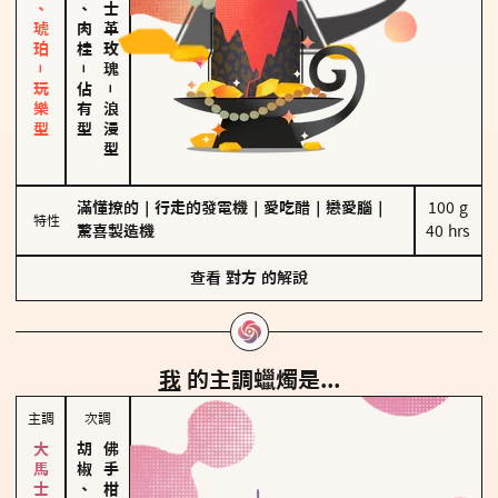
皮革、琥珀－玩樂型
胡椒、肉桂
大馬士革玫瑰
－
佔有型
－
浪漫型
滿懂撩的
｜
行走的發電機
｜
愛吃醋
｜
戀愛腦
｜
100 g

特性
驚喜製造機
40 hrs
查看
對方
的解說
我
的主調蠟燭是...
主調
次調
胡椒、肉桂