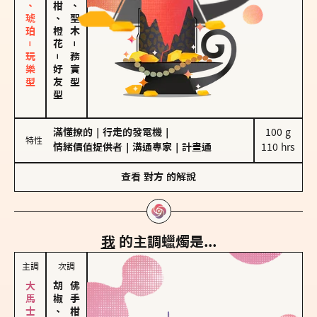
皮革、琥珀－玩樂型
佛手柑、橙花
雪松、聖木
－
－
務實型
好友型
滿懂撩的
｜
行走的發電機
｜
100 g

特性
情緒價值提供者
｜
溝通專家
｜
計畫通
110 hrs
查看
對方
的解說
我
的主調蠟燭是...
主調
次調
胡椒、肉桂