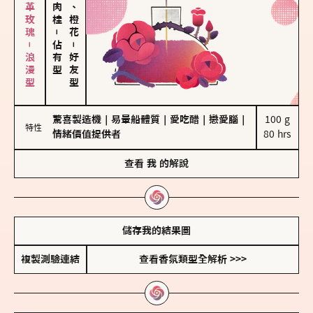
大馬士革玫瑰－浪漫型
佛手柑、橙花
－
佔有型
－
好友型
驚喜製造機
｜
易暈船體質
｜
愛吃醋
｜
戀愛腦
｜
100 g

特性
情緒價值提供者
80 hrs
查看
我
的解說
儲存我的結果圖
複製測驗連結
查看香氛類型全解析 >>>