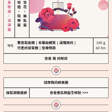
大馬士革玫瑰－浪漫型
－
－
玩樂型
無私型
驚喜製造機
｜
易暈船體質
｜
滿懂撩的
｜
100 g

特性
行走的發電機
｜
聖母情節
60 hrs
查看
我
的解說
儲存我的結果圖
複製測驗連結
查看香氛類型全解析 >>>