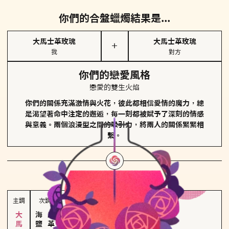
你們的合盤蠟燭結果是...
大馬士革玫瑰
大馬士革玫瑰
＋
我
對方
你們的戀愛風格
戀愛的雙生火焰
你們的關係充滿激情與火花，彼此都相信愛情的魔力，總
是渴望著命中注定的邂逅，每一刻都被賦予了深刻的情感
與意義。兩個浪漫型之間的吸引力，將兩人的關係緊緊相
繫。
對方
的主調蠟燭是...
主調
次調