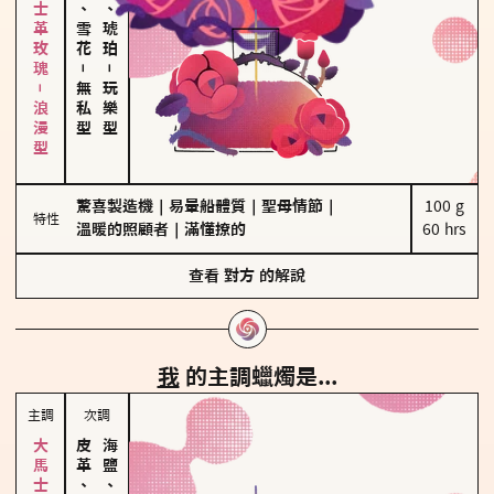
大馬士革玫瑰－浪漫型
海鹽、雪花
皮革、琥珀
－
－
無私型
玩樂型
驚喜製造機
｜
易暈船體質
｜
聖母情節
｜
100 g

特性
溫暖的照顧者
｜
滿懂撩的
60 hrs
查看
對方
的解說
我
的主調蠟燭是...
主調
次調
皮革、琥珀
海鹽、雪花