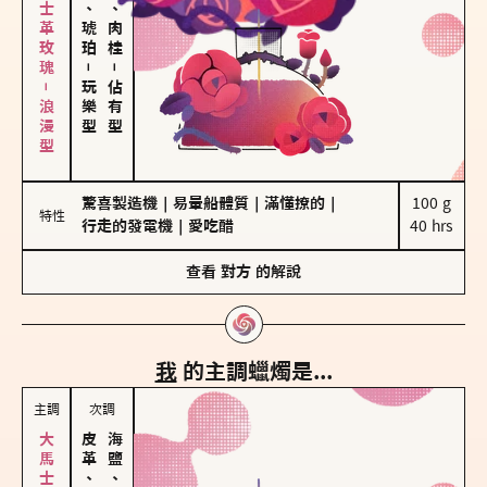
大馬士革玫瑰－浪漫型
皮革、琥珀
胡椒、肉桂
－
－
玩樂型
佔有型
驚喜製造機
｜
易暈船體質
｜
滿懂撩的
｜
100 g

特性
行走的發電機
｜
愛吃醋
40 hrs
查看
對方
的解說
我
的主調蠟燭是...
主調
次調
皮革、琥珀
海鹽、雪花