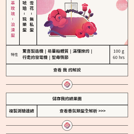
大馬士革玫瑰－浪漫型
－
－
玩樂型
無私型
驚喜製造機
｜
易暈船體質
｜
滿懂撩的
｜
100 g

特性
行走的發電機
｜
聖母情節
60 hrs
查看
我
的解說
儲存我的結果圖
複製測驗連結
查看香氛類型全解析 >>>