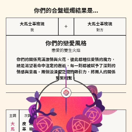
你們的合盤蠟燭結果是...
大馬士革玫瑰
大馬士革玫瑰
＋
我
對方
你們的戀愛風格
戀愛的雙生火焰
你們的關係充滿激情與火花，彼此都相信愛情的魔力，
總是渴望著命中注定的邂逅，每一刻都被賦予了深刻的
情感與意義。兩個浪漫型之間的吸引力，將兩人的關係
緊緊相繫。
對方
的主調蠟燭是...
主調
次調