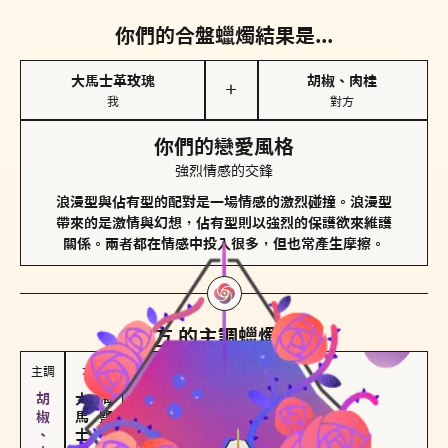
你們的合盤蠟燭結果是...
大馬士革玫瑰
胡椒、肉桂
＋
我
對方
你們的戀愛風格
強烈情感的交鋒
浪漫型與佔有型的配對是一場情感的激烈碰撞。浪漫型
帶來的是激情與幻想，佔有型則以強烈的保護欲來維護
關係。兩者都在情感中投入很多，但也常產生摩擦。
對方
的主調蠟燭是...
主調
次調
大馬士革玫瑰
海鹽、雪花