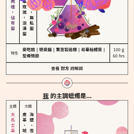
胡椒、肉桂－佔有型
－
－
無私型
浪漫型
愛吃醋
｜
戀愛腦
｜
驚喜製造機
｜
易暈船體質
｜
100 g

特性
聖母情節
60 hrs
查看
對方
的解說
我
的主調蠟燭是...
主調
次調
皮革、琥珀
海鹽、雪花