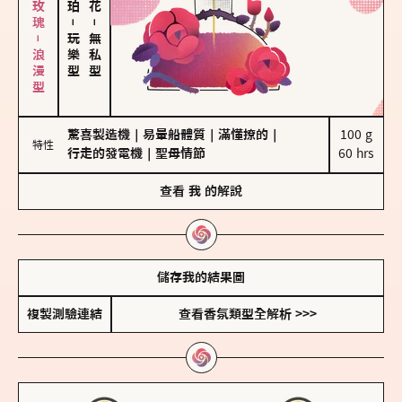
大馬士革玫瑰－浪漫型
－
－
玩樂型
無私型
驚喜製造機
｜
易暈船體質
｜
滿懂撩的
｜
100 g

特性
行走的發電機
｜
聖母情節
60 hrs
查看
我
的解說
儲存我的結果圖
複製測驗連結
查看香氛類型全解析 >>>