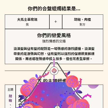
你們的合盤蠟燭結果是...
大馬士革玫瑰
胡椒、肉桂
＋
我
對方
你們的戀愛風格
強烈情感的交鋒
浪漫型與佔有型的配對是一場情感的激烈碰撞。浪漫型
帶來的是激情與幻想，佔有型則以強烈的保護欲來維護
關係。兩者都在情感中投入很多，但也常產生摩擦。
對方
的主調蠟燭是...
主調
次調
大馬士革玫瑰
皮革、琥珀