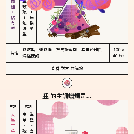
胡椒、肉桂－佔有型
－
－
玩樂型
浪漫型
愛吃醋
｜
戀愛腦
｜
驚喜製造機
｜
易暈船體質
｜
100 g

特性
滿懂撩的
40 hrs
查看
對方
的解說
我
的主調蠟燭是...
主調
次調
皮革、琥珀
海鹽、雪花