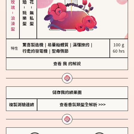
大馬士革玫瑰－浪漫型
－
－
玩樂型
無私型
驚喜製造機
｜
易暈船體質
｜
滿懂撩的
｜
100 g

特性
行走的發電機
｜
聖母情節
60 hrs
查看
我
的解說
儲存我的結果圖
複製測驗連結
查看香氛類型全解析 >>>