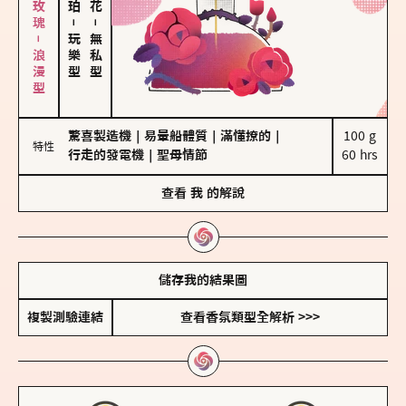
大馬士革玫瑰－浪漫型
－
－
玩樂型
無私型
驚喜製造機
｜
易暈船體質
｜
滿懂撩的
｜
100 g

特性
行走的發電機
｜
聖母情節
60 hrs
查看
我
的解說
儲存我的結果圖
複製測驗連結
查看香氛類型全解析 >>>