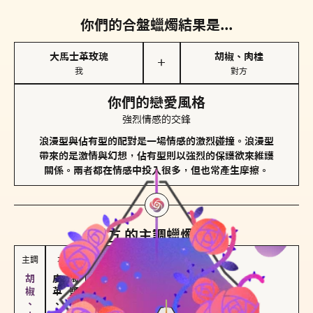
你們的合盤蠟燭結果是...
大馬士革玫瑰
胡椒、肉桂
＋
我
對方
你們的戀愛風格
強烈情感的交鋒
浪漫型與佔有型的配對是一場情感的激烈碰撞。浪漫型
帶來的是激情與幻想，佔有型則以強烈的保護欲來維護
關係。兩者都在情感中投入很多，但也常產生摩擦。
對方
的主調蠟燭是...
主調
次調
皮革、琥珀
海鹽、雪花