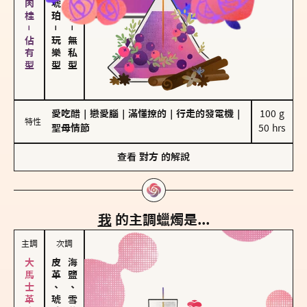
胡椒、肉桂－佔有型
－
－
玩樂型
無私型
愛吃醋
｜
戀愛腦
｜
滿懂撩的
｜
行走的發電機
｜
100 g

特性
聖母情節
50 hrs
查看
對方
的解說
我
的主調蠟燭是...
主調
次調
皮革、琥珀
海鹽、雪花