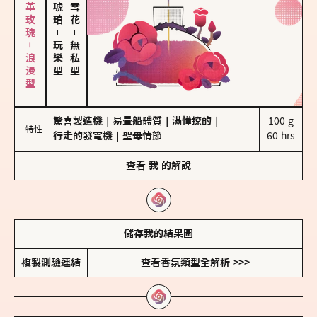
大馬士革玫瑰－浪漫型
－
－
玩樂型
無私型
驚喜製造機
｜
易暈船體質
｜
滿懂撩的
｜
100 g

特性
行走的發電機
｜
聖母情節
60 hrs
查看
我
的解說
儲存我的結果圖
複製測驗連結
查看香氛類型全解析 >>>