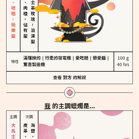
皮革、琥珀－玩樂型
胡椒、肉桂
大馬士革玫瑰
－
佔有型
－
浪漫型
滿懂撩的
｜
行走的發電機
｜
愛吃醋
｜
戀愛腦
｜
100 g

特性
驚喜製造機
40 hrs
查看
對方
的解說
我
的主調蠟燭是...
主調
次調
皮革、琥珀
海鹽、雪花