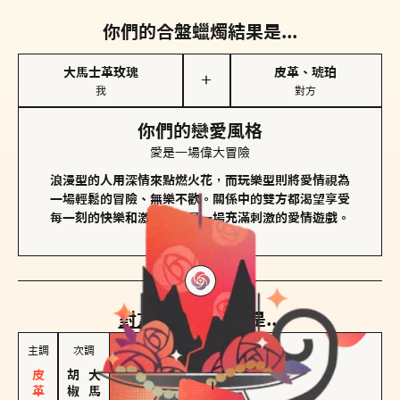
你們的合盤蠟燭結果是...
大馬士革玫瑰
皮革、琥珀
＋
我
對方
你們的戀愛風格
愛是一場偉大冒險
浪漫型的人用深情來點燃火花，而玩樂型則將愛情視為
一場輕鬆的冒險、無樂不歡。關係中的雙方都渴望享受
每一刻的快樂和激動，像是一場充滿刺激的愛情遊戲。
對方
的主調蠟燭是...
主調
次調