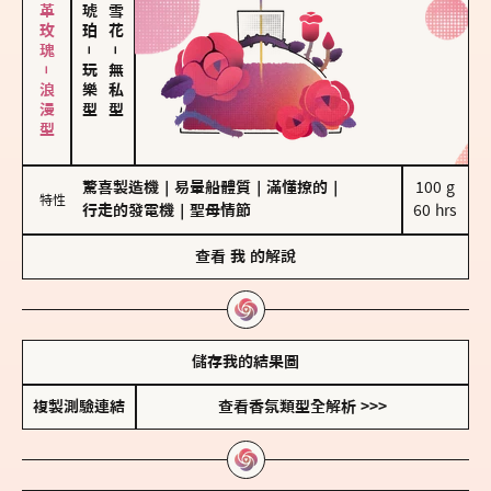
大馬士革玫瑰－浪漫型
－
－
玩樂型
無私型
驚喜製造機
｜
易暈船體質
｜
滿懂撩的
｜
100 g

特性
行走的發電機
｜
聖母情節
60 hrs
查看
我
的解說
儲存我的結果圖
複製測驗連結
查看香氛類型全解析 >>>