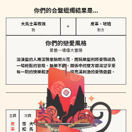
你們的合盤蠟燭結果是...
大馬士革玫瑰
皮革、琥珀
＋
我
對方
你們的戀愛風格
愛是一場偉大冒險
浪漫型的人用深情來點燃火花，而玩樂型則將愛情視為
一場輕鬆的冒險、無樂不歡。關係中的雙方都渴望享受
每一刻的快樂和激動，像是一場充滿刺激的愛情遊戲。
對方
的主調蠟燭是...
主調
次調