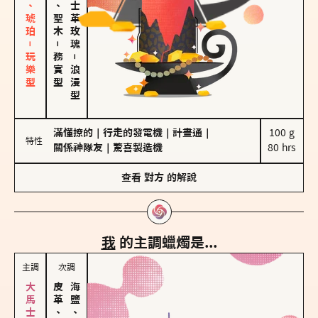
皮革、琥珀－玩樂型
雪松、聖木
大馬士革玫瑰
－
務實型
－
浪漫型
滿懂撩的
｜
行走的發電機
｜
計畫通
｜
100 g

特性
關係神隊友
｜
驚喜製造機
80 hrs
查看
對方
的解說
我
的主調蠟燭是...
主調
次調
皮革、琥珀
海鹽、雪花