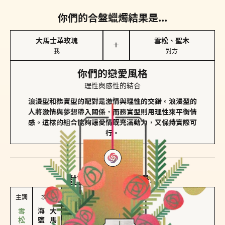
你們的合盤蠟燭結果是...
大馬士革玫瑰
雪松、聖木
＋
我
對方
你們的戀愛風格
理性與感性的結合
浪漫型和務實型的配對是激情與理性的交錯。浪漫型的
人將激情與夢想帶入關係，而務實型則用理性來平衡情
感。這樣的組合能夠讓愛情既充滿動力，又保持實際可
行。
對方
的主調蠟燭是...
主調
次調