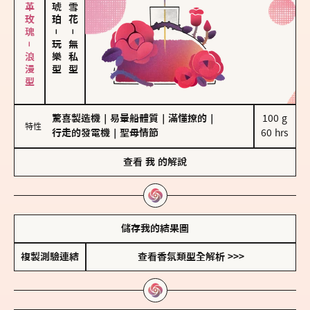
大馬士革玫瑰－浪漫型
－
－
玩樂型
無私型
驚喜製造機
｜
易暈船體質
｜
滿懂撩的
｜
100 g

特性
行走的發電機
｜
聖母情節
60 hrs
查看
我
的解說
儲存我的結果圖
複製測驗連結
查看香氛類型全解析 >>>