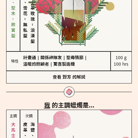
雪松、聖木－務實型
海鹽、雪花
大馬士革玫瑰
－
無私型
－
浪漫型
計畫通
｜
關係神隊友
｜
聖母情節
｜
100 g

特性
溫暖的照顧者
｜
驚喜製造機
100 hrs
查看
對方
的解說
我
的主調蠟燭是...
主調
次調
皮革、琥珀
海鹽、雪花