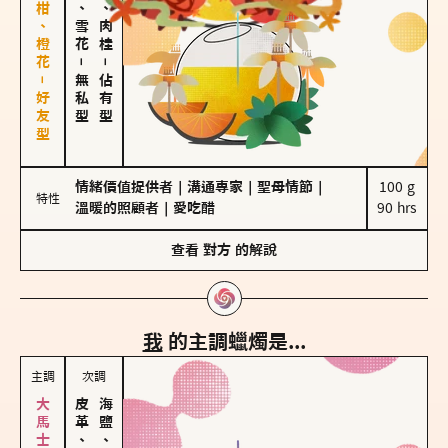
佛手柑、橙花－好友型
海鹽、雪花
胡椒、肉桂
－
－
無私型
佔有型
情緒價值提供者
｜
溝通專家
｜
聖母情節
｜
100 g

特性
溫暖的照顧者
｜
愛吃醋
90 hrs
查看
對方
的解說
我
的主調蠟燭是...
主調
次調
皮革、琥珀
海鹽、雪花