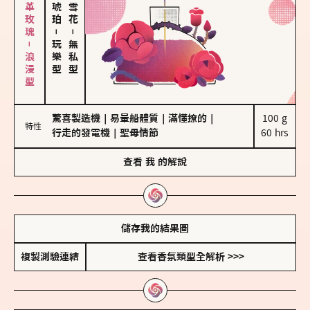
大馬士革玫瑰－浪漫型
－
－
玩樂型
無私型
驚喜製造機
｜
易暈船體質
｜
滿懂撩的
｜
100 g

特性
行走的發電機
｜
聖母情節
60 hrs
查看
我
的解說
儲存我的結果圖
複製測驗連結
查看香氛類型全解析 >>>