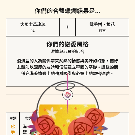
你們的合盤蠟燭結果是...
大馬士革玫瑰
佛手柑、橙花
＋
我
對方
你們的戀愛風格
激情與心靈的結合
浪漫型的人為關係帶來炙熱的情感與美好的幻想，而好
友型則以深厚的友誼和信任建立牢固的基礎。這樣的關
係充滿著情感上的強烈吸引與心靈上的親密連結。
對方
的主調蠟燭是...
主調
次調