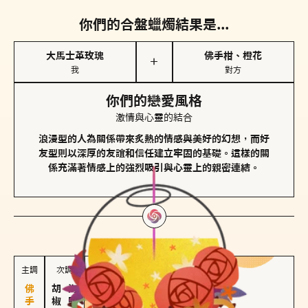
你們的合盤蠟燭結果是...
大馬士革玫瑰
佛手柑、橙花
＋
我
對方
你們的戀愛風格
激情與心靈的結合
浪漫型的人為關係帶來炙熱的情感與美好的幻想，而好
友型則以深厚的友誼和信任建立牢固的基礎。這樣的關
係充滿著情感上的強烈吸引與心靈上的親密連結。
對方
的主調蠟燭是...
主調
次調