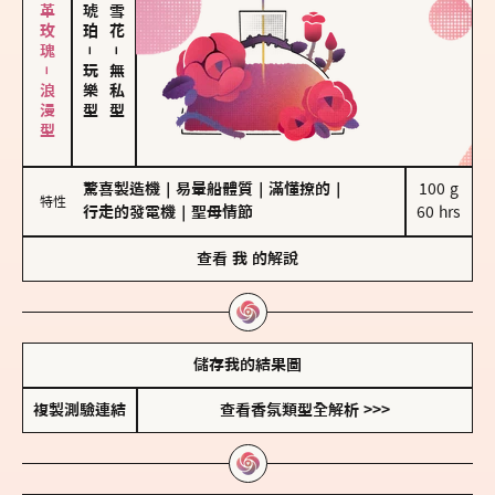
大馬士革玫瑰－浪漫型
－
－
玩樂型
無私型
驚喜製造機
｜
易暈船體質
｜
滿懂撩的
｜
100 g

特性
行走的發電機
｜
聖母情節
60 hrs
查看
我
的解說
儲存我的結果圖
複製測驗連結
查看香氛類型全解析 >>>