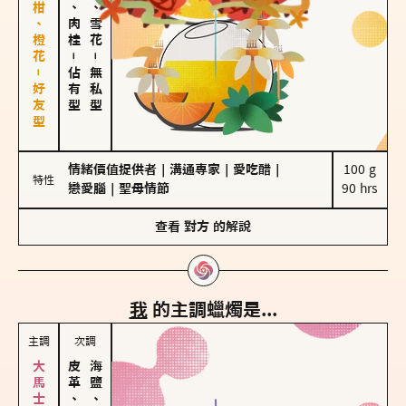
佛手柑、橙花－好友型
胡椒、肉桂
海鹽、雪花
－
－
佔有型
無私型
情緒價值提供者
｜
溝通專家
｜
愛吃醋
｜
100 g

特性
戀愛腦
｜
聖母情節
90 hrs
查看
對方
的解說
我
的主調蠟燭是...
主調
次調
皮革、琥珀
海鹽、雪花