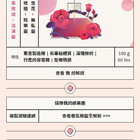
大馬士革玫瑰－浪漫型
－
－
玩樂型
無私型
驚喜製造機
｜
易暈船體質
｜
滿懂撩的
｜
100 g

特性
行走的發電機
｜
聖母情節
60 hrs
查看
我
的解說
儲存我的結果圖
複製測驗連結
查看香氛類型全解析 >>>