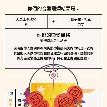
你們的合盤蠟燭結果是...
大馬士革玫瑰
佛手柑、橙花
＋
我
對方
你們的戀愛風格
激情與心靈的結合
浪漫型的人為關係帶來炙熱的情感與美好的幻想，而好
友型則以深厚的友誼和信任建立牢固的基礎。這樣的關
係充滿著情感上的強烈吸引與心靈上的親密連結。
對方
的主調蠟燭是...
主調
次調