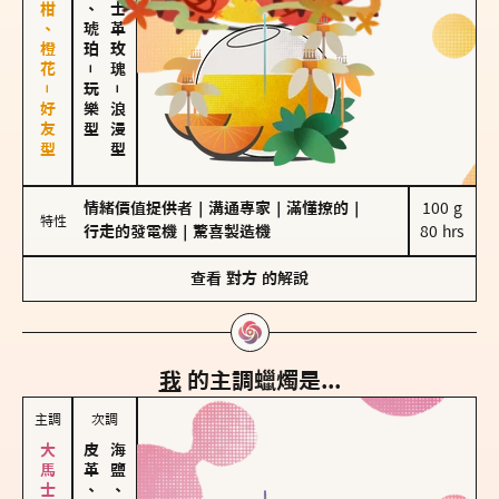
佛手柑、橙花－好友型
皮革、琥珀
大馬士革玫瑰
－
玩樂型
－
浪漫型
情緒價值提供者
｜
溝通專家
｜
滿懂撩的
｜
100 g

特性
行走的發電機
｜
驚喜製造機
80 hrs
查看
對方
的解說
我
的主調蠟燭是...
主調
次調
皮革、琥珀
海鹽、雪花