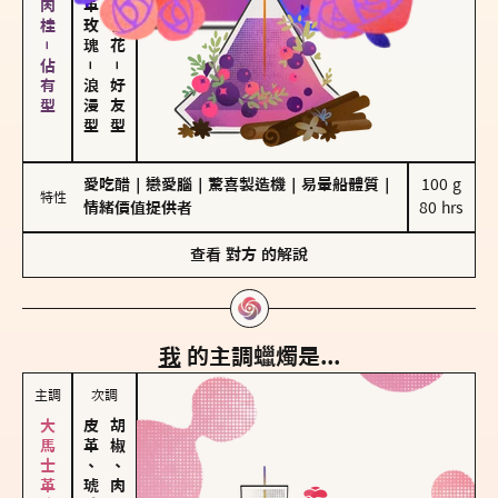
胡椒、肉桂－佔有型
－
－
浪漫型
好友型
愛吃醋
｜
戀愛腦
｜
驚喜製造機
｜
易暈船體質
｜
100 g

特性
情緒價值提供者
80 hrs
查看
對方
的解說
我
的主調蠟燭是...
主調
次調
皮革、琥珀
胡椒、肉桂