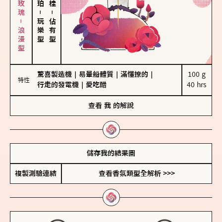
大馬士革玫瑰－浪漫型
－
－
玩樂型
佔有型
驚喜製造機
｜
易暈船體質
｜
滿懂撩的
｜
100 g

特性
行走的發電機
｜
愛吃醋
40 hrs
查看
我
的解說
儲存我的結果圖
複製測驗連結
查看香氛類型全解析 >>>