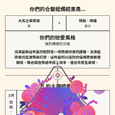
你們的合盤蠟燭結果是...
大馬士革玫瑰
胡椒、肉桂
＋
我
對方
你們的戀愛風格
強烈情感的交鋒
浪漫型與佔有型的配對是一場情感的激烈碰撞。浪漫型
帶來的是激情與幻想，佔有型則以強烈的保護欲來維護
關係。兩者都在情感中投入很多，但也常產生摩擦。
對方
的主調蠟燭是...
主調
次調
大馬士革玫瑰
佛手柑、橙花