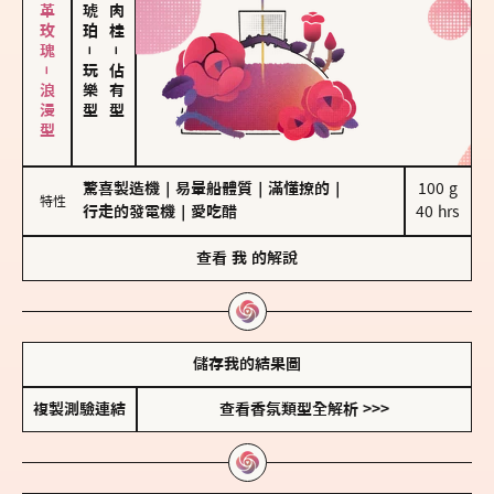
大馬士革玫瑰－浪漫型
－
－
玩樂型
佔有型
驚喜製造機
｜
易暈船體質
｜
滿懂撩的
｜
100 g

特性
行走的發電機
｜
愛吃醋
40 hrs
查看
我
的解說
儲存我的結果圖
複製測驗連結
查看香氛類型全解析 >>>