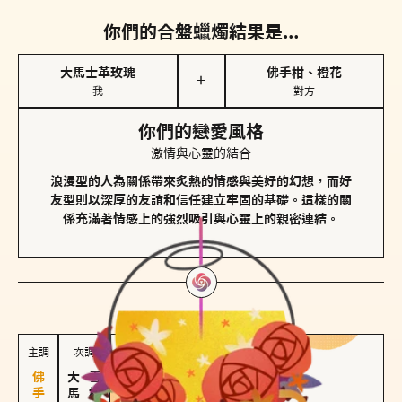
你們的合盤蠟燭結果是...
大馬士革玫瑰
佛手柑、橙花
＋
我
對方
你們的戀愛風格
激情與心靈的結合
浪漫型的人為關係帶來炙熱的情感與美好的幻想，而好
友型則以深厚的友誼和信任建立牢固的基礎。這樣的關
係充滿著情感上的強烈吸引與心靈上的親密連結。
對方
的主調蠟燭是...
主調
次調