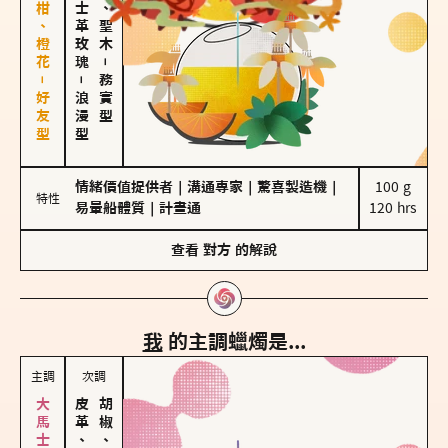
佛手柑、橙花－好友型
大馬士革玫瑰
雪松、聖木
－
－
務實型
浪漫型
情緒價值提供者
｜
溝通專家
｜
驚喜製造機
｜
100 g

特性
易暈船體質
｜
計畫通
120 hrs
查看
對方
的解說
我
的主調蠟燭是...
主調
次調
皮革、琥珀
胡椒、肉桂