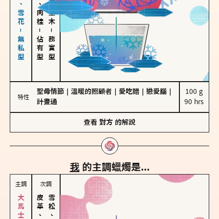
海鹽、雪花－無私型
胡椒、肉桂
雪松、聖木
－
－
佔有型
務實型
聖母情節
｜
溫暖的照顧者
｜
愛吃醋
｜
戀愛腦
｜
100 g

特性
計畫通
90 hrs
查看
對方
的解說
我
的主調蠟燭是...
主調
次調
皮革、琥珀
雪松、聖木