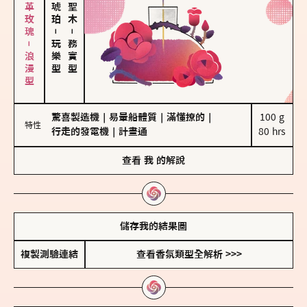
大馬士革玫瑰－浪漫型
－
－
玩樂型
務實型
驚喜製造機
｜
易暈船體質
｜
滿懂撩的
｜
100 g

特性
行走的發電機
｜
計畫通
80 hrs
查看
我
的解說
儲存我的結果圖
複製測驗連結
查看香氛類型全解析 >>>