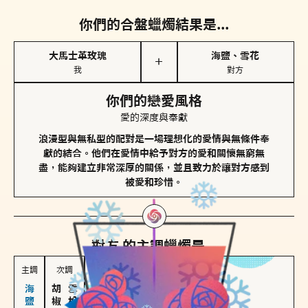
你們的合盤蠟燭結果是...
大馬士革玫瑰
海鹽、雪花
＋
我
對方
你們的戀愛風格
愛的深度與奉獻
浪漫型與無私型的配對是一場理想化的愛情與無條件奉
獻的結合。他們在愛情中給予對方的愛和關懷無窮無
盡，能夠建立非常深厚的關係，並且致力於讓對方感到
被愛和珍惜。
對方
的主調蠟燭是...
主調
次調