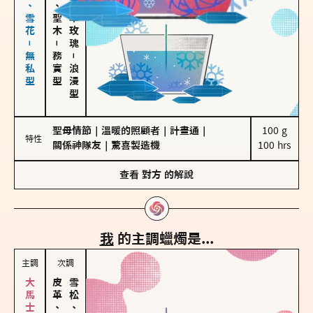
海鹽、雪花－無私型
雪松、聖木
大馬士革玫瑰
－
務實型
－
浪漫型
聖母情節
｜
溫暖的照顧者
｜
計畫通
｜
100 g

特性
關係神隊友
｜
驚喜製造機
100 hrs
查看
對方
的解說
我
的主調蠟燭是...
主調
次調
皮革、琥珀
雪松、聖木