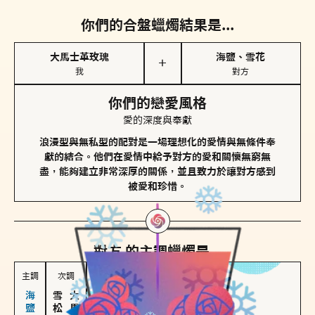
你們的合盤蠟燭結果是...
大馬士革玫瑰
海鹽、雪花
＋
我
對方
你們的戀愛風格
愛的深度與奉獻
浪漫型與無私型的配對是一場理想化的愛情與無條件奉
獻的結合。他們在愛情中給予對方的愛和關懷無窮無
盡，能夠建立非常深厚的關係，並且致力於讓對方感到
被愛和珍惜。
對方
的主調蠟燭是...
主調
次調