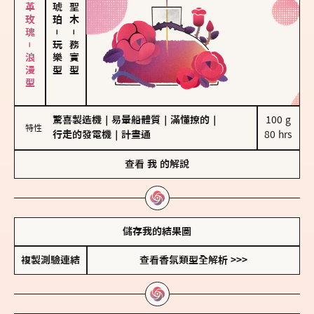
大馬士革玫瑰－浪漫型
－
－
玩樂型
務實型
驚喜製造機
｜
易暈船體質
｜
滿懂撩的
｜
100 g

特性
行走的發電機
｜
計畫通
80 hrs
查看
我
的解說
儲存我的結果圖
複製測驗連結
查看香氛類型全解析 >>>