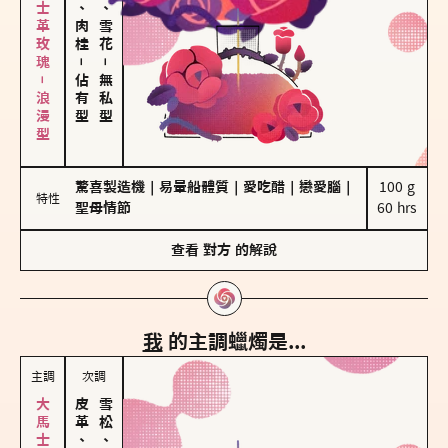
大馬士革玫瑰－浪漫型
胡椒、肉桂
海鹽、雪花
－
－
佔有型
無私型
驚喜製造機
｜
易暈船體質
｜
愛吃醋
｜
戀愛腦
｜
100 g

特性
聖母情節
60 hrs
查看
對方
的解說
我
的主調蠟燭是...
主調
次調
皮革、琥珀
雪松、聖木