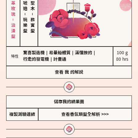
大馬士革玫瑰－浪漫型
－
－
玩樂型
務實型
驚喜製造機
｜
易暈船體質
｜
滿懂撩的
｜
100 g

特性
行走的發電機
｜
計畫通
80 hrs
查看
我
的解說
儲存我的結果圖
複製測驗連結
查看香氛類型全解析 >>>