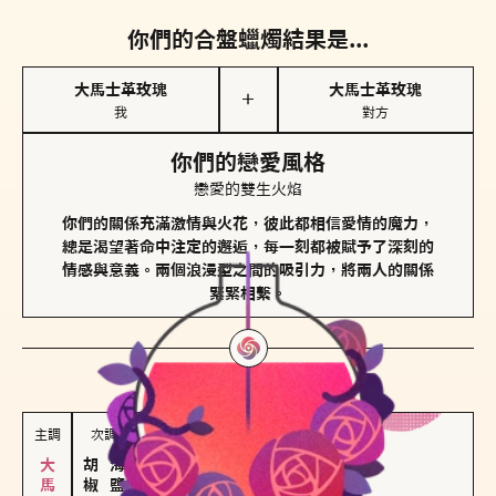
你們的合盤蠟燭結果是...
大馬士革玫瑰
大馬士革玫瑰
＋
我
對方
你們的戀愛風格
戀愛的雙生火焰
你們的關係充滿激情與火花，彼此都相信愛情的魔力，
總是渴望著命中注定的邂逅，每一刻都被賦予了深刻的
情感與意義。兩個浪漫型之間的吸引力，將兩人的關係
緊緊相繫。
對方
的主調蠟燭是...
主調
次調