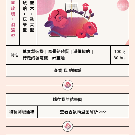
大馬士革玫瑰－浪漫型
－
－
玩樂型
務實型
驚喜製造機
｜
易暈船體質
｜
滿懂撩的
｜
100 g

特性
行走的發電機
｜
計畫通
80 hrs
查看
我
的解說
儲存我的結果圖
複製測驗連結
查看香氛類型全解析 >>>