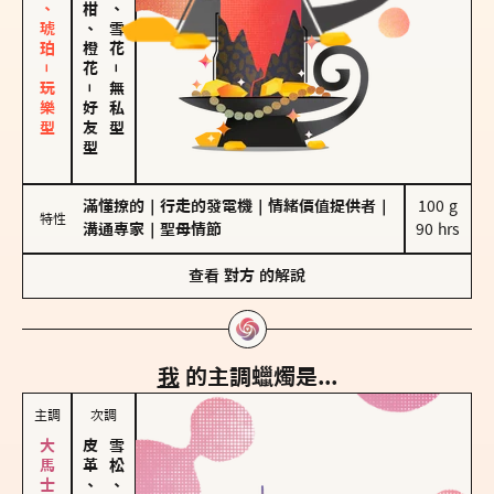
皮革、琥珀－玩樂型
佛手柑、橙花
海鹽、雪花
－
－
無私型
好友型
滿懂撩的
｜
行走的發電機
｜
情緒價值提供者
｜
100 g

特性
溝通專家
｜
聖母情節
90 hrs
查看
對方
的解說
我
的主調蠟燭是...
主調
次調
皮革、琥珀
雪松、聖木