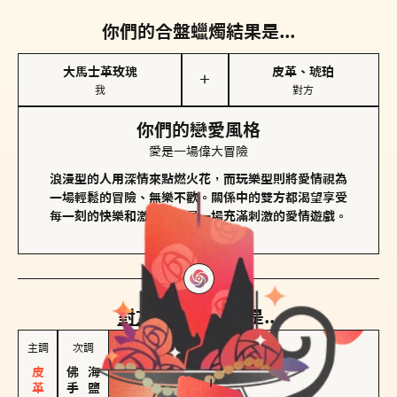
你們的合盤蠟燭結果是...
大馬士革玫瑰
皮革、琥珀
＋
我
對方
你們的戀愛風格
愛是一場偉大冒險
浪漫型的人用深情來點燃火花，而玩樂型則將愛情視為
一場輕鬆的冒險、無樂不歡。關係中的雙方都渴望享受
每一刻的快樂和激動，像是一場充滿刺激的愛情遊戲。
對方
的主調蠟燭是...
主調
次調