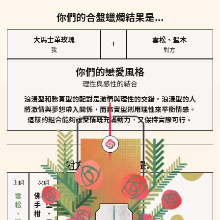
你們的合盤蠟燭結果是...
大馬士革玫瑰
雪松、聖木
＋
我
對方
你們的戀愛風格
理性與感性的結合
浪漫型和務實型的配對是激情與理性的交錯。浪漫型的人
將激情與夢想帶入關係，而務實型則用理性來平衡情感。
這樣的組合能夠讓愛情既充滿動力，又保持實際可行。
對方
的主調蠟燭是...
主調
次調
佛手柑、橙花
海鹽、雪花