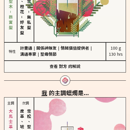
雪松、聖木－務實型
－
－
無私型
好友型
計畫通
｜
關係神隊友
｜
情緒價值提供者
｜
100 g

特性
溝通專家
｜
聖母情節
130 hrs
查看
對方
的解說
我
的主調蠟燭是...
主調
次調
皮革、琥珀
雪松、聖木