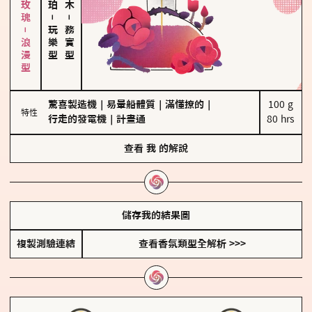
大馬士革玫瑰－浪漫型
－
－
玩樂型
務實型
驚喜製造機
｜
易暈船體質
｜
滿懂撩的
｜
100 g

特性
行走的發電機
｜
計畫通
80 hrs
查看
我
的解說
儲存我的結果圖
複製測驗連結
查看香氛類型全解析 >>>