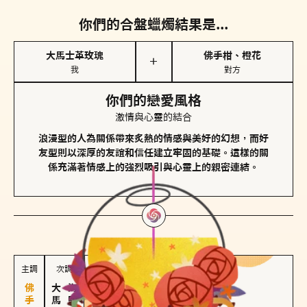
你們的合盤蠟燭結果是...
大馬士革玫瑰
佛手柑、橙花
＋
我
對方
你們的戀愛風格
激情與心靈的結合
浪漫型的人為關係帶來炙熱的情感與美好的幻想，而好
友型則以深厚的友誼和信任建立牢固的基礎。這樣的關
係充滿著情感上的強烈吸引與心靈上的親密連結。
對方
的主調蠟燭是...
主調
次調