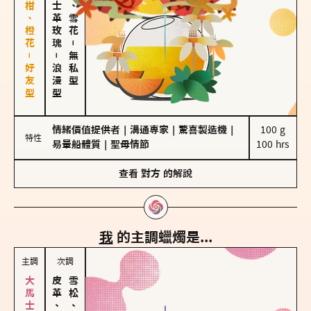
佛手柑、橙花－好友型
大馬士革玫瑰
海鹽、雪花
－
－
無私型
浪漫型
情緒價值提供者
｜
溝通專家
｜
驚喜製造機
｜
100 g

特性
易暈船體質
｜
聖母情節
100 hrs
查看
對方
的解說
我
的主調蠟燭是...
主調
次調
皮革、琥珀
雪松、聖木