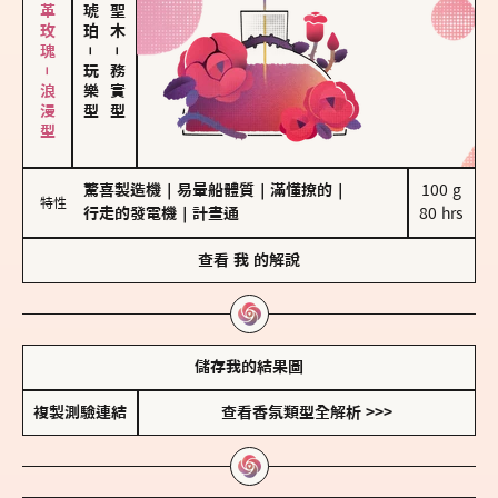
大馬士革玫瑰－浪漫型
－
－
玩樂型
務實型
驚喜製造機
｜
易暈船體質
｜
滿懂撩的
｜
100 g

特性
行走的發電機
｜
計畫通
80 hrs
查看
我
的解說
儲存我的結果圖
複製測驗連結
查看香氛類型全解析 >>>