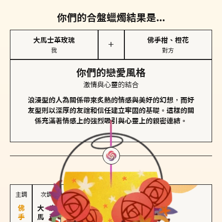
你們的合盤蠟燭結果是...
大馬士革玫瑰
佛手柑、橙花
＋
我
對方
你們的戀愛風格
激情與心靈的結合
浪漫型的人為關係帶來炙熱的情感與美好的幻想，而好
友型則以深厚的友誼和信任建立牢固的基礎。這樣的關
係充滿著情感上的強烈吸引與心靈上的親密連結。
對方
的主調蠟燭是...
主調
次調