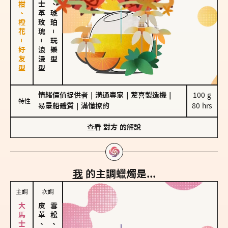
佛手柑、橙花－好友型
大馬士革玫瑰
皮革、琥珀
－
－
玩樂型
浪漫型
情緒價值提供者
｜
溝通專家
｜
驚喜製造機
｜
100 g

特性
易暈船體質
｜
滿懂撩的
80 hrs
查看
對方
的解說
我
的主調蠟燭是...
主調
次調
皮革、琥珀
雪松、聖木