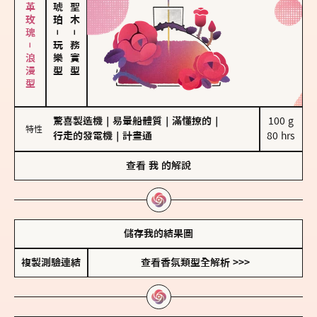
大馬士革玫瑰－浪漫型
－
－
玩樂型
務實型
驚喜製造機
｜
易暈船體質
｜
滿懂撩的
｜
100 g

特性
行走的發電機
｜
計畫通
80 hrs
查看
我
的解說
儲存我的結果圖
複製測驗連結
查看香氛類型全解析 >>>