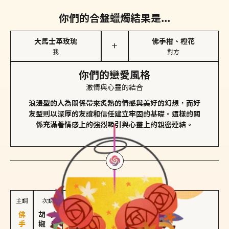
你們的合盤蠟燭結果是...
大馬士革玫瑰
佛手柑、橙花
＋
我
對方
你們的戀愛風格
激情與心靈的結合
浪漫型的人為關係帶來炙熱的情感與美好的幻想，而好
友型則以深厚的友誼和信任建立牢固的基礎。這樣的關
係充滿著情感上的強烈吸引與心靈上的親密連結。
對方
的主調蠟燭是...
主調
次調