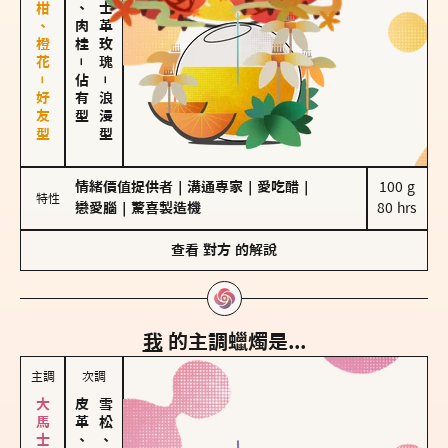
佛手柑、橙花－好友型
胡椒、肉桂
大馬士革玫瑰
－
佔有型
－
浪漫型
情緒價值提供者
｜
溝通專家
｜
愛吃醋
｜
100 g

特性
戀愛腦
｜
驚喜製造機
80 hrs
查看
對方
的解說
我
的主調蠟燭是...
主調
次調
皮革、琥珀
雪松、聖木