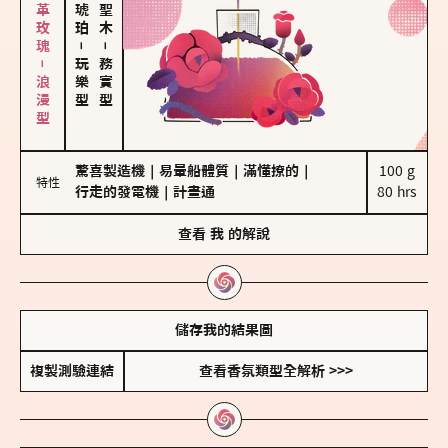
大馬士革玫瑰－浪漫型
－
－
玩樂型
務實型
驚喜製造機
｜
易暈船體質
｜
滿懂撩的
｜
100 g

特性
行走的發電機
｜
計畫通
80 hrs
查看
我
的解說
儲存我的結果圖
複製測驗連結
查看香氛類型全解析 >>>