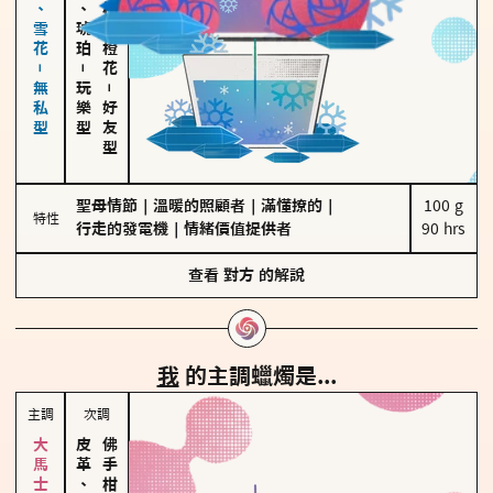
海鹽、雪花－無私型
皮革、琥珀
佛手柑、橙花
－
玩樂型
－
好友型
聖母情節
｜
溫暖的照顧者
｜
滿懂撩的
｜
100 g

特性
行走的發電機
｜
情緒價值提供者
90 hrs
查看
對方
的解說
我
的主調蠟燭是...
主調
次調
皮革、琥珀