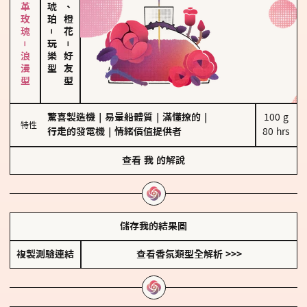
大馬士革玫瑰－浪漫型
佛手柑、橙花
－
玩樂型
－
好友型
驚喜製造機
｜
易暈船體質
｜
滿懂撩的
｜
100 g

特性
行走的發電機
｜
情緒價值提供者
80 hrs
查看
我
的解說
儲存我的結果圖
複製測驗連結
查看香氛類型全解析 >>>