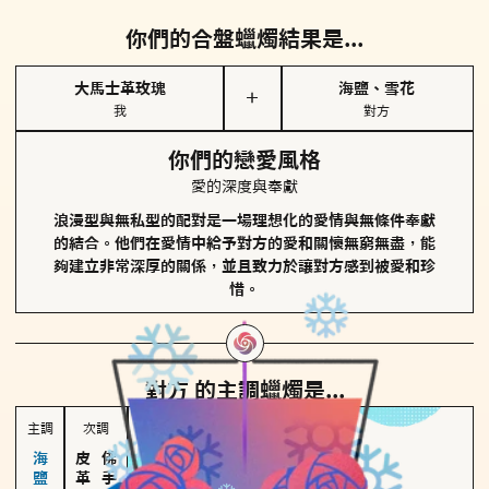
你們的合盤蠟燭結果是...
大馬士革玫瑰
海鹽、雪花
＋
我
對方
你們的戀愛風格
愛的深度與奉獻
浪漫型與無私型的配對是一場理想化的愛情與無條件奉獻
的結合。他們在愛情中給予對方的愛和關懷無窮無盡，能
夠建立非常深厚的關係，並且致力於讓對方感到被愛和珍
惜。
對方
的主調蠟燭是...
主調
次調