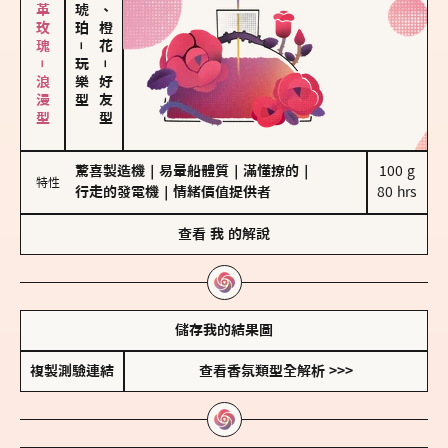
大馬士革玫瑰－浪漫型
佛手柑、橙花
－
玩樂型
－
好友型
驚喜製造機
｜
易暈船體質
｜
滿懂撩的
｜
100 g

特性
行走的發電機
｜
情緒價值提供者
80 hrs
查看
我
的解說
儲存我的結果圖
複製測驗連結
查看香氛類型全解析 >>>