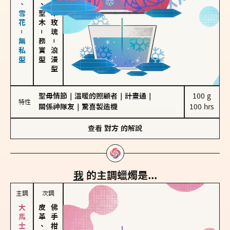
海鹽、雪花－無私型
雪松、聖木
大馬士革玫瑰
－
務實型
－
浪漫型
聖母情節
｜
溫暖的照顧者
｜
計畫通
｜
100 g

特性
關係神隊友
｜
驚喜製造機
100 hrs
查看
對方
的解說
我
的主調蠟燭是...
主調
次調
皮革、琥珀