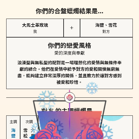
你們的合盤蠟燭結果是...
大馬士革玫瑰
海鹽、雪花
＋
我
對方
你們的戀愛風格
愛的深度與奉獻
浪漫型與無私型的配對是一場理想化的愛情與無條件奉
獻的結合。他們在愛情中給予對方的愛和關懷無窮無
盡，能夠建立非常深厚的關係，並且致力於讓對方感到
被愛和珍惜。
對方
的主調蠟燭是...
主調
次調