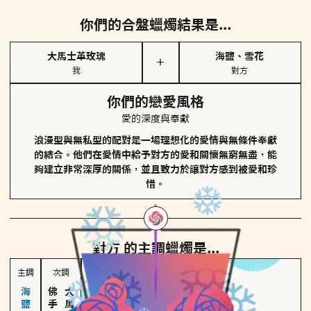
你們的合盤蠟燭結果是...
大馬士革玫瑰
海鹽、雪花
＋
我
對方
你們的戀愛風格
愛的深度與奉獻
浪漫型與無私型的配對是一場理想化的愛情與無條件奉獻
的結合。他們在愛情中給予對方的愛和關懷無窮無盡，能
夠建立非常深厚的關係，並且致力於讓對方感到被愛和珍
惜。
對方
的主調蠟燭是...
主調
次調