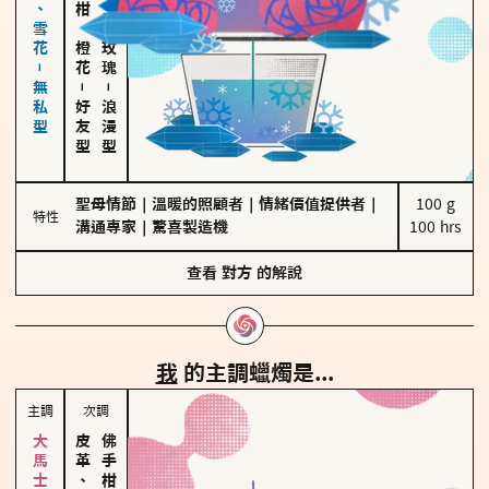
海鹽、雪花－無私型
佛手柑、橙花
大馬士革玫瑰
－
－
好友型
浪漫型
聖母情節
｜
溫暖的照顧者
｜
情緒價值提供者
｜
100 g

特性
溝通專家
｜
驚喜製造機
100 hrs
查看
對方
的解說
我
的主調蠟燭是...
主調
次調
皮革、琥珀