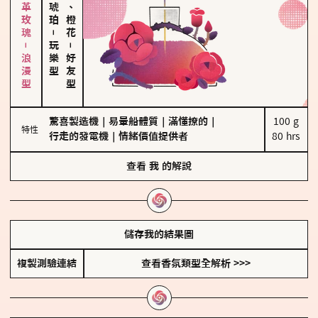
大馬士革玫瑰－浪漫型
佛手柑、橙花
－
玩樂型
－
好友型
驚喜製造機
｜
易暈船體質
｜
滿懂撩的
｜
100 g

特性
行走的發電機
｜
情緒價值提供者
80 hrs
查看
我
的解說
儲存我的結果圖
複製測驗連結
查看香氛類型全解析 >>>