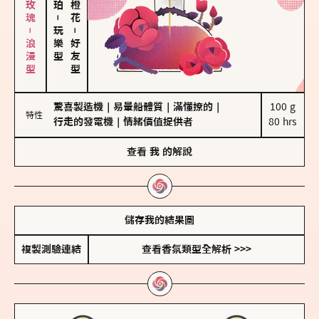
大馬士革玫瑰－浪漫型
－
玩樂型
－
好友型
驚喜製造機
｜
易暈船體質
｜
滿懂撩的
｜
100 g

特性
行走的發電機
｜
情緒價值提供者
80 hrs
查看
我
的解說
儲存我的結果圖
複製測驗連結
查看香氛類型全解析 >>>