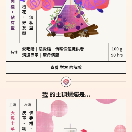
胡椒、肉桂－佔有型
－
－
無私型
好友型
愛吃醋
｜
戀愛腦
｜
情緒價值提供者
｜
100 g

特性
溝通專家
｜
聖母情節
90 hrs
查看
對方
的解說
我
的主調蠟燭是...
主調
次調
皮革、琥珀
佛手柑、橙花