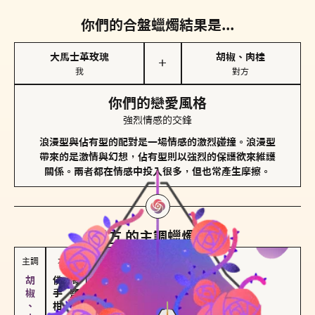
你們的合盤蠟燭結果是...
大馬士革玫瑰
胡椒、肉桂
＋
我
對方
你們的戀愛風格
強烈情感的交鋒
浪漫型與佔有型的配對是一場情感的激烈碰撞。浪漫型
帶來的是激情與幻想，佔有型則以強烈的保護欲來維護
關係。兩者都在情感中投入很多，但也常產生摩擦。
對方
的主調蠟燭是...
主調
次調
佛手柑、橙花
海鹽、雪花