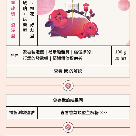
大馬士革玫瑰－浪漫型
佛手柑、橙花
－
玩樂型
－
好友型
驚喜製造機
｜
易暈船體質
｜
滿懂撩的
｜
100 g

特性
行走的發電機
｜
情緒價值提供者
80 hrs
查看
我
的解說
儲存我的結果圖
複製測驗連結
查看香氛類型全解析 >>>