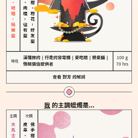
皮革、琥珀－玩樂型
胡椒、肉桂
佛手柑、橙花
－
佔有型
－
好友型
滿懂撩的
｜
行走的發電機
｜
愛吃醋
｜
戀愛腦
｜
100 g

特性
情緒價值提供者
70 hrs
查看
對方
的解說
我
的主調蠟燭是...
主調
次調
皮革、琥珀