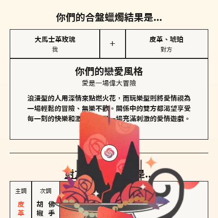
你們的合盤蠟燭結果是...
大馬士革玫瑰
皮革、琥珀
＋
我
對方
你們的戀愛風格
愛是一場偉大冒險
浪漫型的人用深情來點燃火花，而玩樂型則將愛情視為
一場輕鬆的冒險、無樂不歡。關係中的雙方都渴望享受
每一刻的快樂和激動，像是一場充滿刺激的愛情遊戲。
對方
的主調蠟燭是...
主調
次調