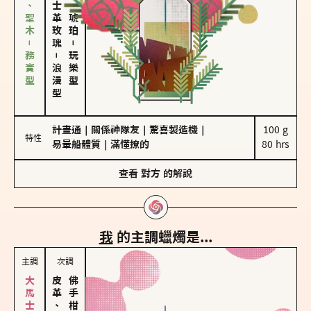
雪松、聖木－務實型
大馬士革玫瑰
皮革、琥珀
－
－
玩樂型
浪漫型
計畫通
｜
關係神隊友
｜
驚喜製造機
｜
100 g

特性
易暈船體質
｜
滿懂撩的
80 hrs
查看
對方
的解說
我
的主調蠟燭是...
主調
次調
皮革、琥珀