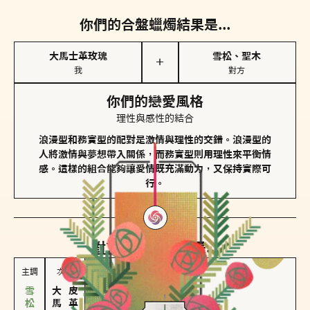
你們的合盤蠟燭結果是...
大馬士革玫瑰
雪松、聖木
＋
我
對方
你們的戀愛風格
理性與感性的結合
浪漫型和務實型的配對是激情與理性的交錯。浪漫型的
人將激情與夢想帶入關係，而務實型則用理性來平衡情
感。這樣的組合能夠讓愛情既充滿動力，又保持實際可
行。
對方
的主調蠟燭是...
主調
次調