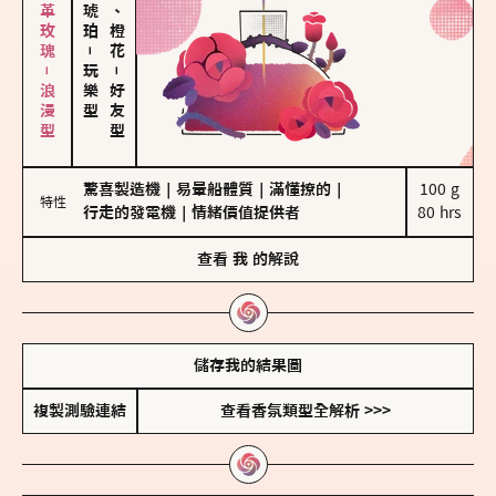
大馬士革玫瑰－浪漫型
佛手柑、橙花
－
玩樂型
－
好友型
驚喜製造機
｜
易暈船體質
｜
滿懂撩的
｜
100 g

特性
行走的發電機
｜
情緒價值提供者
80 hrs
查看
我
的解說
儲存我的結果圖
複製測驗連結
查看香氛類型全解析 >>>