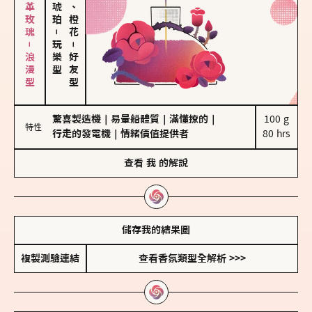
大馬士革玫瑰－浪漫型
佛手柑、橙花
－
玩樂型
－
好友型
驚喜製造機
｜
易暈船體質
｜
滿懂撩的
｜
100 g

特性
行走的發電機
｜
情緒價值提供者
80 hrs
查看
我
的解說
儲存我的結果圖
複製測驗連結
查看香氛類型全解析 >>>