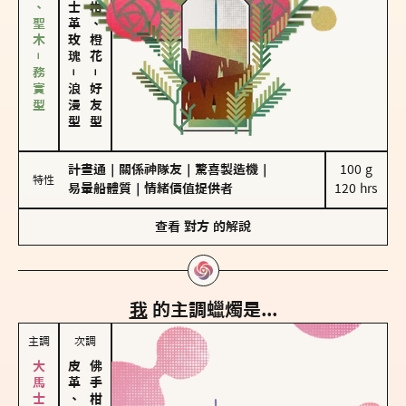
雪松、聖木－務實型
大馬士革玫瑰
佛手柑、橙花
－
－
浪漫型
好友型
計畫通
｜
關係神隊友
｜
驚喜製造機
｜
100 g

特性
易暈船體質
｜
情緒價值提供者
120 hrs
查看
對方
的解說
我
的主調蠟燭是...
主調
次調
皮革、琥珀