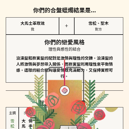
你們的合盤蠟燭結果是...
大馬士革玫瑰
雪松、聖木
＋
我
對方
你們的戀愛風格
理性與感性的結合
浪漫型和務實型的配對是激情與理性的交錯。浪漫型的
人將激情與夢想帶入關係，而務實型則用理性來平衡情
感。這樣的組合能夠讓愛情既充滿動力，又保持實際可
行。
對方
的主調蠟燭是...
主調
次調