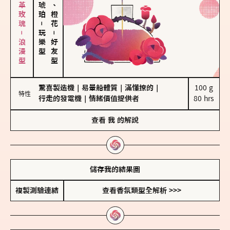
大馬士革玫瑰－浪漫型
佛手柑、橙花
－
玩樂型
－
好友型
驚喜製造機
｜
易暈船體質
｜
滿懂撩的
｜
100 g

特性
行走的發電機
｜
情緒價值提供者
80 hrs
查看
我
的解說
儲存我的結果圖
複製測驗連結
查看香氛類型全解析 >>>