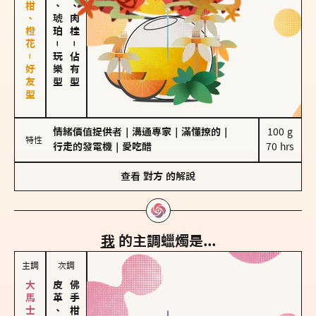
佛手柑、橙花－好友型
皮革、琥珀
胡椒、肉桂
－
－
玩樂型
佔有型
情緒價值提供者
｜
溝通專家
｜
滿懂撩的
｜
100 g

特性
行走的發電機
｜
愛吃醋
70 hrs
查看
對方
的解說
我
的主調蠟燭是...
主調
次調
皮革、琥珀