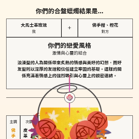
你們的合盤蠟燭結果是...
大馬士革玫瑰
佛手柑、橙花
＋
我
對方
你們的戀愛風格
激情與心靈的結合
浪漫型的人為關係帶來炙熱的情感與美好的幻想，而好
友型則以深厚的友誼和信任建立牢固的基礎。這樣的關
係充滿著情感上的強烈吸引與心靈上的親密連結。
對方
的主調蠟燭是...
主調
次調