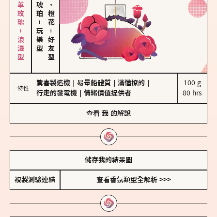
大馬士革玫瑰－浪漫型
佛手柑、橙花
－
玩樂型
－
好友型
驚喜製造機
｜
易暈船體質
｜
滿懂撩的
｜
100 g

特性
行走的發電機
｜
情緒價值提供者
80 hrs
查看
我
的解說
儲存我的結果圖
複製測驗連結
查看香氛類型全解析 >>>