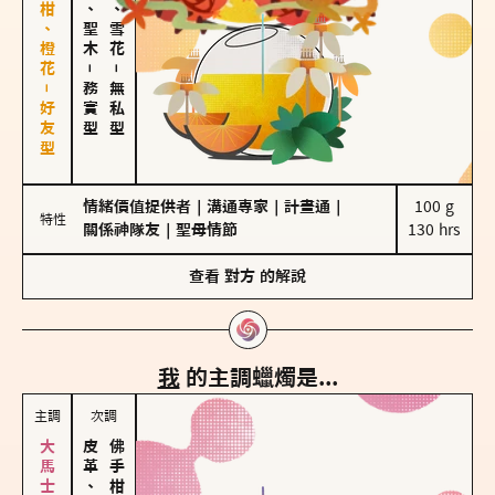
佛手柑、橙花－好友型
雪松、聖木
海鹽、雪花
－
－
務實型
無私型
情緒價值提供者
｜
溝通專家
｜
計畫通
｜
100 g

特性
關係神隊友
｜
聖母情節
130 hrs
查看
對方
的解說
我
的主調蠟燭是...
主調
次調
皮革、琥珀