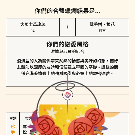
你們的合盤蠟燭結果是...
大馬士革玫瑰
佛手柑、橙花
＋
我
對方
你們的戀愛風格
激情與心靈的結合
浪漫型的人為關係帶來炙熱的情感與美好的幻想，而好
友型則以深厚的友誼和信任建立牢固的基礎。這樣的關
係充滿著情感上的強烈吸引與心靈上的親密連結。
對方
的主調蠟燭是...
主調
次調