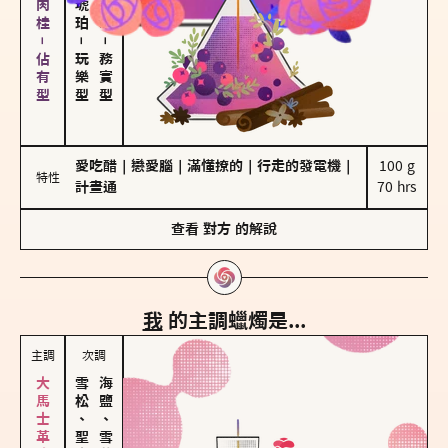
胡椒、肉桂－佔有型
－
－
玩樂型
務實型
愛吃醋
｜
戀愛腦
｜
滿懂撩的
｜
行走的發電機
｜
100 g

特性
計畫通
70 hrs
查看
對方
的解說
我
的主調蠟燭是...
主調
次調
雪松、聖木
海鹽、雪花