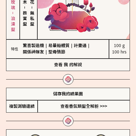
大馬士革玫瑰－浪漫型
－
－
務實型
無私型
驚喜製造機
｜
易暈船體質
｜
計畫通
｜
100 g

特性
關係神隊友
｜
聖母情節
100 hrs
查看
我
的解說
儲存我的結果圖
複製測驗連結
查看香氛類型全解析 >>>