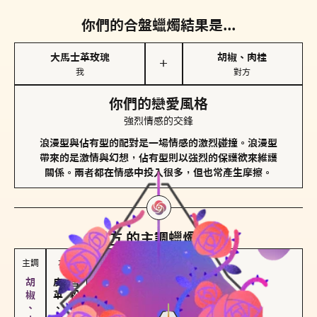
你們的合盤蠟燭結果是...
大馬士革玫瑰
胡椒、肉桂
＋
我
對方
你們的戀愛風格
強烈情感的交鋒
浪漫型與佔有型的配對是一場情感的激烈碰撞。浪漫型
帶來的是激情與幻想，佔有型則以強烈的保護欲來維護
關係。兩者都在情感中投入很多，但也常產生摩擦。
對方
的主調蠟燭是...
主調
次調
皮革、琥珀
雪松、聖木