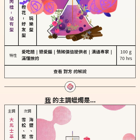
胡椒、肉桂－佔有型
－
－
玩樂型
好友型
愛吃醋
｜
戀愛腦
｜
情緒價值提供者
｜
溝通專家
｜
100 g

特性
滿懂撩的
70 hrs
查看
對方
的解說
我
的主調蠟燭是...
主調
次調
雪松、聖木
海鹽、雪花