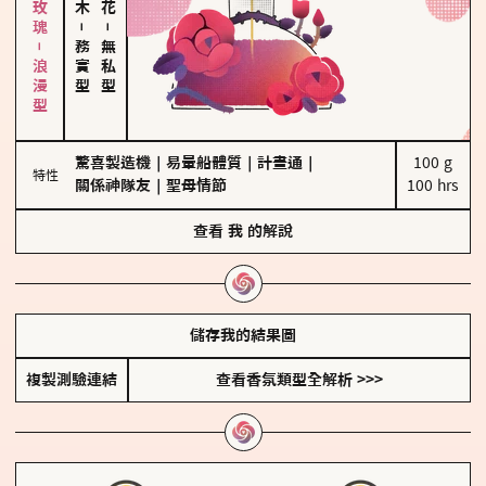
大馬士革玫瑰－浪漫型
－
－
務實型
無私型
驚喜製造機
｜
易暈船體質
｜
計畫通
｜
100 g

特性
關係神隊友
｜
聖母情節
100 hrs
查看
我
的解說
儲存我的結果圖
複製測驗連結
查看香氛類型全解析 >>>