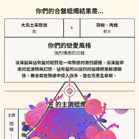
你們的合盤蠟燭結果是...
大馬士革玫瑰
胡椒、肉桂
＋
我
對方
你們的戀愛風格
強烈情感的交鋒
浪漫型與佔有型的配對是一場情感的激烈碰撞。浪漫型帶
來的是激情與幻想，佔有型則以強烈的保護欲來維護關
係。兩者都在情感中投入很多，但也常產生摩擦。
對方
的主調蠟燭是...
主調
次調
佛手柑、橙花
皮革、琥珀