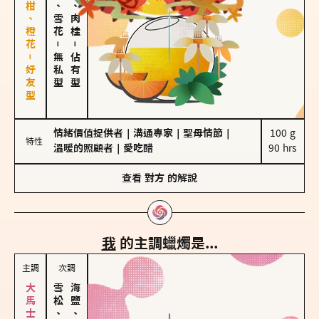
佛手柑、橙花－好友型
海鹽、雪花
胡椒、肉桂
－
－
無私型
佔有型
情緒價值提供者
｜
溝通專家
｜
聖母情節
｜
100 g

特性
溫暖的照顧者
｜
愛吃醋
90 hrs
查看
對方
的解說
我
的主調蠟燭是...
主調
次調
雪松、聖木
海鹽、雪花