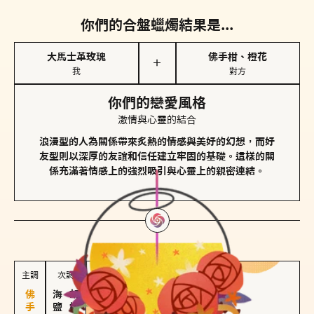
你們的合盤蠟燭結果是...
大馬士革玫瑰
佛手柑、橙花
＋
我
對方
你們的戀愛風格
激情與心靈的結合
浪漫型的人為關係帶來炙熱的情感與美好的幻想，而好
友型則以深厚的友誼和信任建立牢固的基礎。這樣的關
係充滿著情感上的強烈吸引與心靈上的親密連結。
對方
的主調蠟燭是...
主調
次調