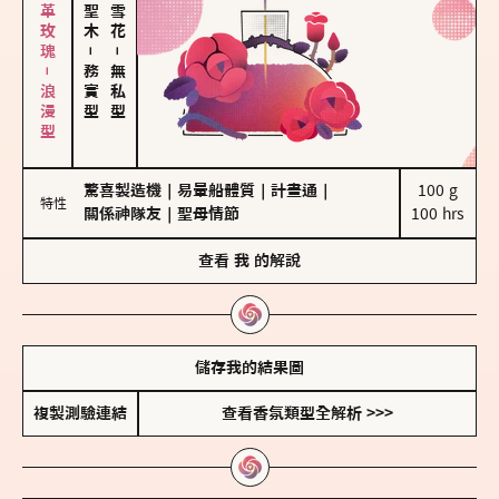
大馬士革玫瑰－浪漫型
－
－
務實型
無私型
驚喜製造機
｜
易暈船體質
｜
計畫通
｜
100 g

特性
關係神隊友
｜
聖母情節
100 hrs
查看
我
的解說
儲存我的結果圖
複製測驗連結
查看香氛類型全解析 >>>