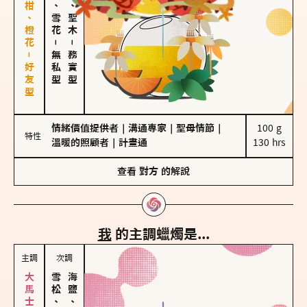
佛手柑、橙花－好友型
海鹽、雪花
雪松、聖木
－
－
無私型
務實型
情緒價值提供者
｜
溝通專家
｜
聖母情節
｜
100 g

特性
溫暖的照顧者
｜
計畫通
130 hrs
查看
對方
的解說
我
的主調蠟燭是...
主調
次調
雪松、聖木
海鹽、雪花