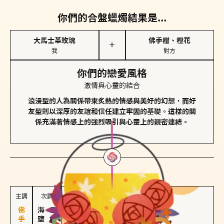
你們的合盤蠟燭結果是...
大馬士革玫瑰
佛手柑、橙花
＋
我
對方
你們的戀愛風格
激情與心靈的結合
浪漫型的人為關係帶來炙熱的情感與美好的幻想，而好
友型則以深厚的友誼和信任建立牢固的基礎。這樣的關
係充滿著情感上的強烈吸引與心靈上的親密連結。
對方
的主調蠟燭是...
主調
次調