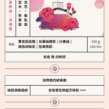
大馬士革玫瑰－浪漫型
－
－
務實型
無私型
驚喜製造機
｜
易暈船體質
｜
計畫通
｜
100 g

特性
關係神隊友
｜
聖母情節
100 hrs
查看
我
的解說
儲存我的結果圖
複製測驗連結
查看香氛類型全解析 >>>