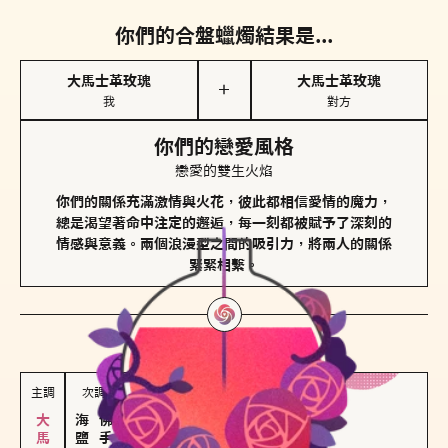
你們的合盤蠟燭結果是...
大馬士革玫瑰
大馬士革玫瑰
＋
我
對方
你們的戀愛風格
戀愛的雙生火焰
你們的關係充滿激情與火花，彼此都相信愛情的魔力，
總是渴望著命中注定的邂逅，每一刻都被賦予了深刻的
情感與意義。兩個浪漫型之間的吸引力，將兩人的關係
緊緊相繫。
對方
的主調蠟燭是...
主調
次調