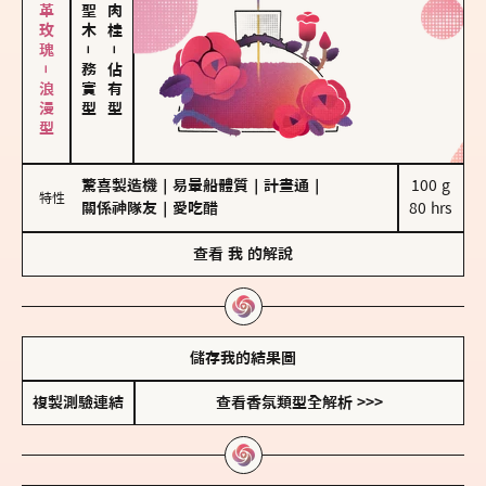
大馬士革玫瑰－浪漫型
－
－
務實型
佔有型
驚喜製造機
｜
易暈船體質
｜
計畫通
｜
100 g

特性
關係神隊友
｜
愛吃醋
80 hrs
查看
我
的解說
儲存我的結果圖
複製測驗連結
查看香氛類型全解析 >>>