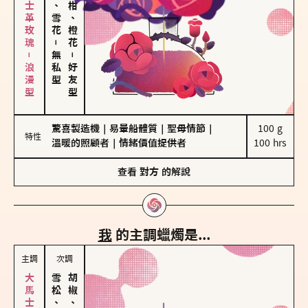
大馬士革玫瑰－浪漫型
海鹽、雪花
佛手柑、橙花
－
無私型
－
好友型
驚喜製造機
｜
易暈船體質
｜
聖母情節
｜
100 g

特性
溫暖的照顧者
｜
情緒價值提供者
100 hrs
查看
對方
的解說
我
的主調蠟燭是...
主調
次調
雪松、聖木
胡椒、肉桂