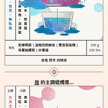
海鹽、雪花－無私型
大馬士革玫瑰
雪松、聖木
－
－
務實型
浪漫型
聖母情節
｜
溫暖的照顧者
｜
驚喜製造機
｜
100 g

特性
易暈船體質
｜
計畫通
100 hrs
查看
對方
的解說
我
的主調蠟燭是...
主調
次調
雪松、聖木
皮革、琥珀