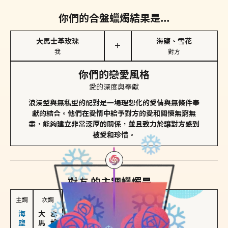
你們的合盤蠟燭結果是...
大馬士革玫瑰
海鹽、雪花
＋
我
對方
你們的戀愛風格
愛的深度與奉獻
浪漫型與無私型的配對是一場理想化的愛情與無條件奉
獻的結合。他們在愛情中給予對方的愛和關懷無窮無
盡，能夠建立非常深厚的關係，並且致力於讓對方感到
被愛和珍惜。
對方
的主調蠟燭是...
主調
次調