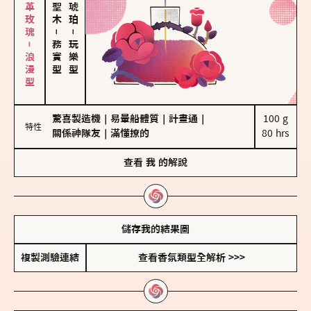
大馬士革玫瑰－浪漫型
－
－
務實型
玩樂型
驚喜製造機
｜
易暈船體質
｜
計畫通
｜
100 g

特性
關係神隊友
｜
滿懂撩的
80 hrs
查看
我
的解說
儲存我的結果圖
複製測驗連結
查看香氛類型全解析 >>>