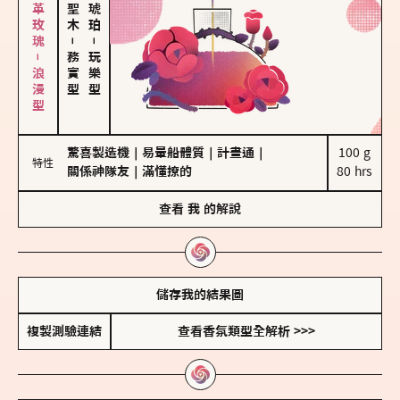
大馬士革玫瑰－浪漫型
－
－
務實型
玩樂型
驚喜製造機
｜
易暈船體質
｜
計畫通
｜
100 g

特性
關係神隊友
｜
滿懂撩的
80 hrs
查看
我
的解說
儲存我的結果圖
複製測驗連結
查看香氛類型全解析 >>>