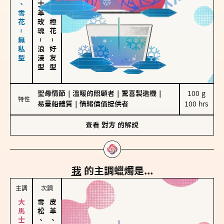
海鹽、雪花－無私型
大馬士革玫瑰
佛手柑、橙花
－
－
浪漫型
好友型
聖母情節
｜
溫暖的照顧者
｜
驚喜製造機
｜
100 g

特性
易暈船體質
｜
情緒價值提供者
100 hrs
查看
對方
的解說
我
的主調蠟燭是...
主調
次調
雪松、聖木
皮革、琥珀