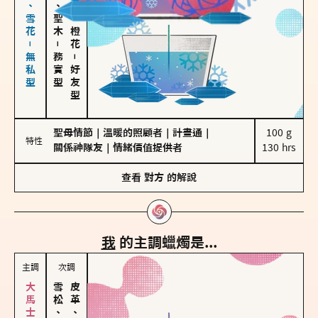
海鹽、雪花－無私型
雪松、聖木
佛手柑、橙花
－
務實型
－
好友型
聖母情節
｜
溫暖的照顧者
｜
計畫通
｜
100 g

特性
關係神隊友
｜
情緒價值提供者
130 hrs
查看
對方
的解說
我
的主調蠟燭是...
主調
次調
雪松、聖木
皮革、琥珀