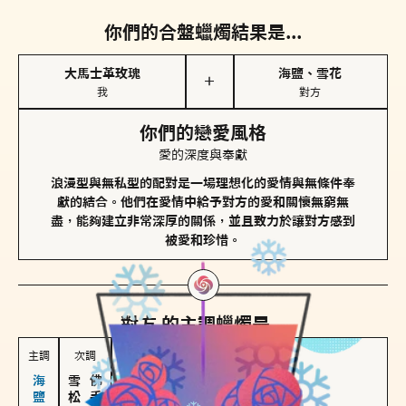
你們的合盤蠟燭結果是...
大馬士革玫瑰
海鹽、雪花
＋
我
對方
你們的戀愛風格
愛的深度與奉獻
浪漫型與無私型的配對是一場理想化的愛情與無條件奉
獻的結合。他們在愛情中給予對方的愛和關懷無窮無
盡，能夠建立非常深厚的關係，並且致力於讓對方感到
被愛和珍惜。
對方
的主調蠟燭是...
主調
次調