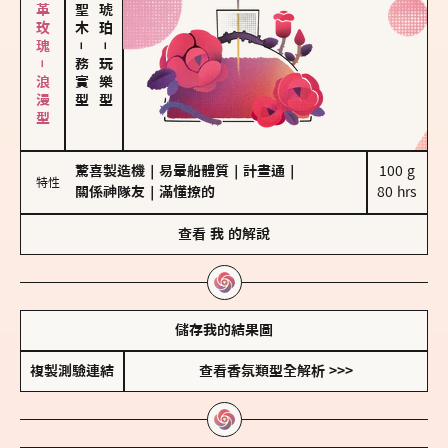
大馬士革玫瑰－浪漫型
－
－
務實型
玩樂型
驚喜製造機
｜
易暈船體質
｜
計畫通
｜
100 g

特性
關係神隊友
｜
滿懂撩的
80 hrs
查看
我
的解說
儲存我的結果圖
複製測驗連結
查看香氛類型全解析 >>>